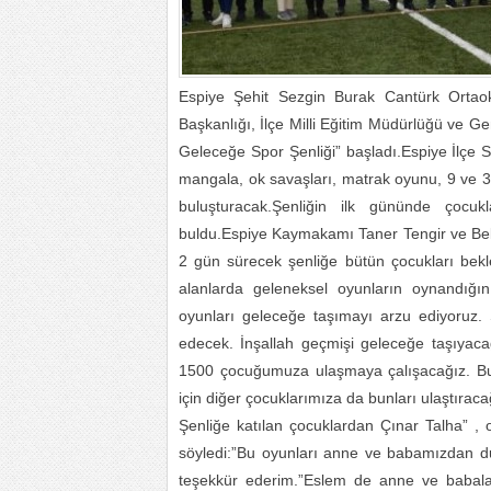
Espiye Şehit Sezgin Burak Cantürk Ortao
Başkanlığı, İlçe Milli Eğitim Müdürlüğü ve 
Geleceğe Spor Şenliği” başladı.Espiye İlçe S
mangala, ok savaşları, matrak oyunu, 9 ve 3 
buluşturacak.Şenliğin ilk gününde çocuk
buldu.Espiye Kaymakamı Taner Tengir ve Bel
2 gün sürecek şenliğe bütün çocukları bekle
alanlarda geleneksel oyunların oynandığı
oyunları geleceğe taşımayı arzu ediyoruz. 
edecek. İnşallah geçmişi geleceğe taşıyac
1500 çocuğumuza ulaşmaya çalışacağız. Bun
için diğer çocuklarımıza da bunları ulaştıraca
Şenliğe katılan çocuklardan Çınar Talha” , o
söyledi:”Bu oyunları anne ve babamızdan d
teşekkür ederim.”Eslem de anne ve babalar