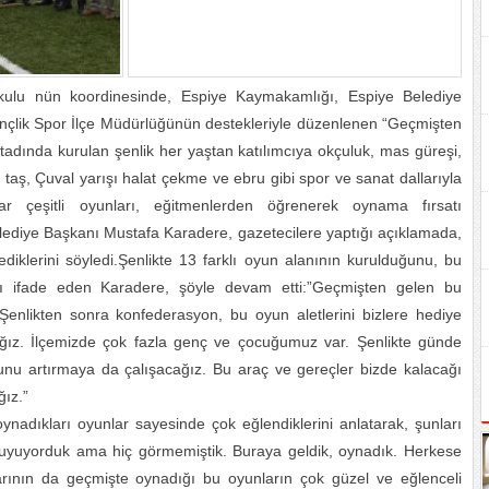
kulu nün koordinesinde, Espiye Kaymakamlığı, Espiye Belediye
Gençlik Spor İlçe Müdürlüğünün destekleriyle düzenlenen “Geçmişten
tadında kurulan şenlik her yaştan katılımcıya okçuluk, mas güreşi,
taş, Çuval yarışı halat çekme ve ebru gibi spor ve sanat dallarıyla
lar çeşitli oyunları, eğitmenlerden öğrenerek oynama fırsatı
ediye Başkanı Mustafa Karadere, gazetecilere yaptığı açıklamada,
diklerini söyledi.Şenlikte 13 farklı oyun alanının kurulduğunu, bu
nı ifade eden Karadere, şöyle devam etti:”Geçmişten gelen bu
Şenlikten sonra konfederasyon, bu oyun aletlerini bizlere hediye
ağız. İlçemizde çok fazla genç ve çocuğumuz var. Şenlikte günde
u artırmaya da çalışacağız. Bu araç ve gereçler bizde kalacağı
ğız.”
ynadıkları oyunlar sayesinde çok eğlendiklerini anlatarak, şunları
uyuyorduk ama hiç görmemiştik. Buraya geldik, oynadık. Herkese
ının da geçmişte oynadığı bu oyunların çok güzel ve eğlenceli