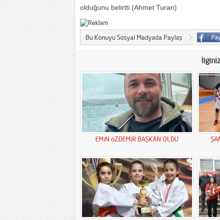
olduğunu belirtti.(Ahmet Turan)
Bu Konuyu Sosyal Medyada Paylaş
İlgini
EMiN öZDEMiR BAŞKAN OLDU
ŞA