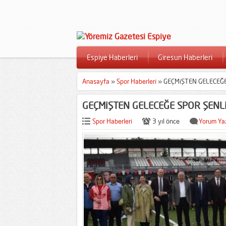
Espiye Haberleri
Giresun Haberleri
Anasayfa
»
Spor Haberleri
»
GEÇMiŞTEN GELECEĞE
GEÇMiŞTEN GELECEĞE SPOR ŞENLi
Spor Haberleri
3 yıl önce
Yorum Ya