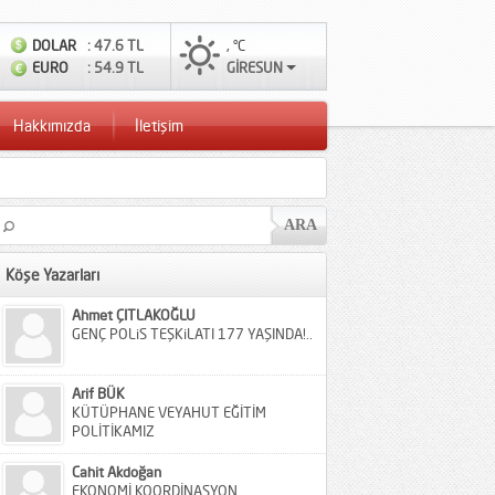
DOLAR
: 47.6 TL
, °C
EURO
: 54.9 TL
GİRESUN
Hakkımızda
İletişim
Köşe Yazarları
Ahmet ÇITLAKOĞLU
GENÇ POLiS TEŞKiLATI 177 YAŞINDA!..
Arif BÜK
KÜTÜPHANE VEYAHUT EĞİTİM
POLİTİKAMIZ
Cahit Akdoğan
EKONOMİ KOORDİNASYON