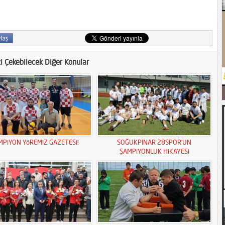
zi Çekebilecek Diğer Konular
MPiYON YöREMiZ GAZETESi!
SOĞUKPINAR 28SPOR’UN
ŞAMPiYONLUK HiKAYESi