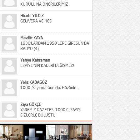
KURULU’NA ÖNERİLERİMİZ
Hicabi YILDIZ
GELİVERA VE HES
Mevlüt KAYA
1930’LARDAN 1950’LERE GİRESUN’DA
RADYO (4)
Yahya Kahraman
ESPİYE’NİN KADERİ DEĞİŞMEZ!
Yeliz KABAGÖZ
1000. Sayımız; Gururla, Hüzünle..
Ziya GÖKÇE
YöREMiZ GAZETESi 1000.Ci SAYISI
SiZLERLE BULUŞTU