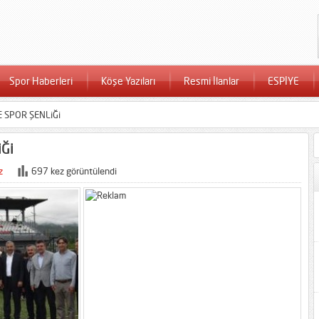
Spor Haberleri
Köşe Yazıları
Resmi İlanlar
ESPİYE
 SPOR ŞENLiĞi
Ği
z
697 kez görüntülendi