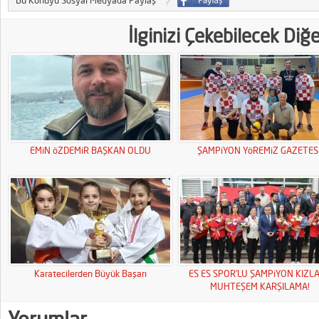
Bu Konuyu Sosyal Medyada Paylaş
İlginizi Çekebilecek Diğ
EMiN öZDEMiR BAŞKAN OLDU
ŞAMPiYON YöREMiZ GAZETESi
Karatecilerden Büyük Başarı
ES ES SPOR’LU ŞAMPiYON KIZL
MUHTEŞEM KARŞILAMA!