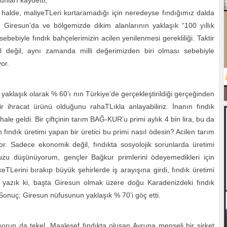
unları kaydetti;
iz halde, maliyeTLeri kurtaramadığı için neredeyse fındığımız dalda
 Giresun’da ve bölgemizde dikim alanlarının yaklaşık “100 yıllık
biyle fındık bahçelerimizin acilen yenilenmesi gerekliliği. Taktir
l değil, aynı zamanda milli değerimizden biri olması sebebiyle
yor.
yaklaşık olarak % 60’ı nın Türkiye’de gerçekleştirildiği gerçeğinden
ir ihracat ürünü olduğunu rahaTLıkla anlayabiliriz. İnanın fındık
e geldi. Bir çiftçinin tarım BAĞ-KUR’u primi aylık 4 bin lira, bu da
n fındık üretimi yapan bir üretici bu primi nasıl ödesin? Acilen tarım
r. Sadece ekonomik değil, fındıkta sosyolojik sorunlarda üretimi
uzu düşünüyorum, gençler Bağkur primlerini ödeyemedikleri için
TLerini bırakıp büyük şehirlerde iş arayışına girdi, fındık üretimi
e yazık ki, başta Giresun olmak üzere doğu Karadenizdeki fındık
onuç; Giresun nüfusunun yaklaşık % 70’i göç etti.
sorun da tekel. Maalesef fındıkta oluşan Avrupa menşeli bir şirket