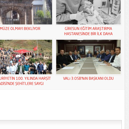
MÜZE OLMAYI BEKLİYOR
GİRESUN EĞİTİM ARAŞTIRMA
HASTANESİNDE BİR İLK DAHA
RİYETİN 100. YILINDA HARŞİT
VALi 3.OSB’NiN BAŞKANI OLDU
ADİSİ’NDE ŞEHİTLERE SAYGI
YÜRÜYÜŞÜ