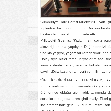
Cumhuriyet Halk Partisi Milletvekili Elvan Iş
toplantısı düzenledi. Fındığın Giresun başt
baştacı bir ürün olduğunu ifade etti.
Milletvekili Gezmiş, “Kızlarımızın çeyiz par
alışverişi onunla yapılıyor. Düğünlerimizi, 
fındıkla yaşıyor, yaşamsal kararlarımızı fındı
Dolayısıyla bizler temel ihtiyaçlarımızda “fı
sayısız derde deva , üzerine türküler best
sayılır döviz kazandıran, yerli ve milli, nadir 
“ÜRETİCİ GİRDİ MALİYETLERİNİ KARŞILA
Fındık üreticisinin girdi maliyeleri karşısın
ürünlerinde olduğu gibi fındık tarımında 
sorunların başında tarım girdi maliyeTLeri ge
ilaç atamaz hale geldi. Bu durum üretimi son d