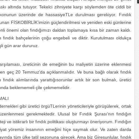
askı altında tutuyor. Tekelci zihniyete karşı söylemden öte ciddi bir
konunun üzerinde de hassasiyeTLe durulması gerekiyor. Fındık
ulunan FİSKOBİRLİK’imizin güçlendirilmesi ve yeniden eski günlerine
nli önemi olan fındığımızı daldan toplamaya kısa bir zaman kaldı.
e fındık bahçelerinin çoğu engebeli ve diktir. Kurutulması oldukça
li gün arar dururuz.
 karşılaması, üreticinin de emeğinin bu maliyetin üzerine eklenmesi
n, en geç 20 Temmuz’da açıklanmalıdır. Ve buna bağlı olarak fındık
fındık alımlarında yarattığısorunlar artık bir son bulmalı, üretici
rında beklememeli çile çekmemelidir.
MALI
dernekleri gibi üretici örgüTLerinin yöneticileriyle görüşülerek, ortak
 düzenlenmesi gerekmektedir. Ulusal bir Fındık Şurası’nın fındığın
ji ve istikrarlı bir fındık politikası oluşturmayı öneriyorum. Fındığın
fiyat yöremiz insanının emeğini hiçe saymak olur. Ve zaten darda
yında tüm ülke tatil sezonuna girecek. Ama biz Giresunlular, fındık