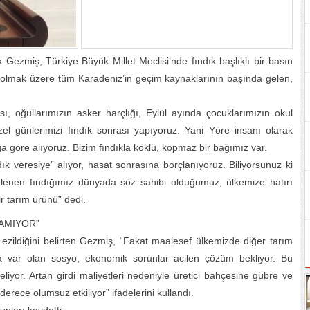
ık Gezmiş, Türkiye Büyük Millet Meclisi’nde fındık başlıklı bir basın
a olmak üzere tüm Karadeniz’in geçim kaynaklarının başında gelen,
ası, oğullarımızın asker harçlığı, Eylül ayında çocuklarımızın okul
özel günlerimizi fındık sonrası yapıyoruz. Yani Yöre insanı olarak
ğa göre alıyoruz. Bizim fındıkla köklü, kopmaz bir bağımız var.
ndık veresiye” alıyor, hasat sonrasına borçlanıyoruz. Biliyorsunuz ki
elenen fındığımız dünyada söz sahibi olduğumuz, ülkemize hatırı
bir tarım ürünü” dedi.
YAMIYOR”
da ezildiğini belirten Gezmiş, “Fakat maalesef ülkemizde diğer tarım
da var olan sosyo, ekonomik sorunlar acilen çözüm bekliyor. Bu
liyor. Artan girdi maliyetleri nedeniyle üretici bahçesine gübre ve
erece olumsuz etkiliyor” ifadelerini kullandı.