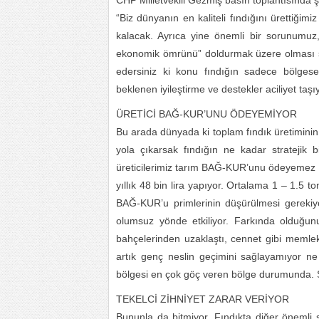
CHP Milletvekili Gezmiş basın toplantısında ş
“Biz dünyanın en kaliteli fındığını ürettiğim
kalacak. Ayrıca yine önemli bir sorunumuz,
ekonomik ömrünü” doldurmak üzere olması sebe
edersiniz ki konu fındığın sadece bölgese
beklenen iyileştirme ve destekler aciliyet taşı
ÜRETİCİ BAĞ-KUR’UNU ÖDEYEMİYOR
Bu arada dünyada ki toplam fındık üretiminin 
yola çıkarsak fındığın ne kadar stratejik b
üreticilerimiz tarım BAĞ-KUR’unu ödeyemez hal
yıllık 48 bin lira yapıyor. Ortalama 1 – 1.5 to
BAĞ-KUR’u primlerinin düşürülmesi gerekiyo
olumsuz yönde etkiliyor. Farkında olduğun
bahçelerinden uzaklaştı, cennet gibi memleke
artık genç neslin geçimini sağlayamıyor n
bölgesi en çok göç veren bölge durumunda. S
TEKELCİ ZİHNİYET ZARAR VERİYOR
Bununla da bitmiyor, Fındıkta diğer önemli 