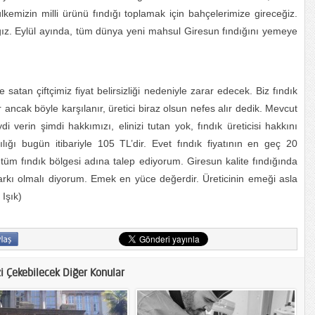
 ülkemizin milli ürünü fındığı toplamak için bahçelerimize gireceğiz.
ağız. Eylül ayında, tüm dünya yeni mahsul Giresun fındığını yemeye
 satan çiftçimiz fiyat belirsizliği nedeniyle zarar edecek. Biz fındık
 ancak böyle karşılanır, üretici biraz olsun nefes alır dedik. Mevcut
di verin şimdi hakkımızı, elinizi tutan yok, fındık üreticisi hakkını
ılığı bugün itibariyle 105 TL’dir. Evet fındık fiyatının en geç 20
m fındık bölgesi adına talep ediyorum. Giresun kalite fındığında
 farkı olmalı diyorum. Emek en yüce değerdir. Üreticinin emeği asla
Işık)
zi Çekebilecek Diğer Konular