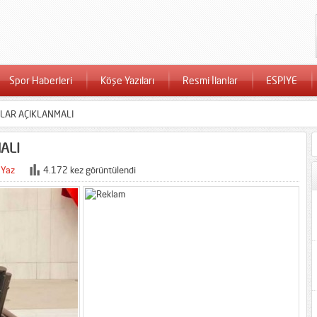
Spor Haberleri
Köşe Yazıları
Resmi İlanlar
ESPİYE
DOLAR AÇIKLANMALI
ALI
 Yaz
4.172 kez görüntülendi