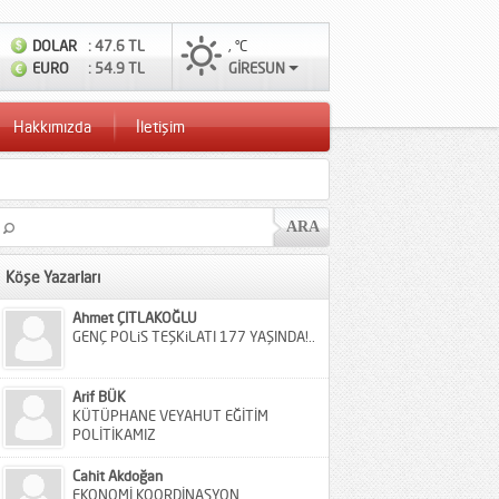
DOLAR
: 47.6 TL
, °C
EURO
: 54.9 TL
GİRESUN
Hakkımızda
İletişim
Köşe Yazarları
Ahmet ÇITLAKOĞLU
GENÇ POLiS TEŞKiLATI 177 YAŞINDA!..
Arif BÜK
KÜTÜPHANE VEYAHUT EĞİTİM
POLİTİKAMIZ
Cahit Akdoğan
EKONOMİ KOORDİNASYON