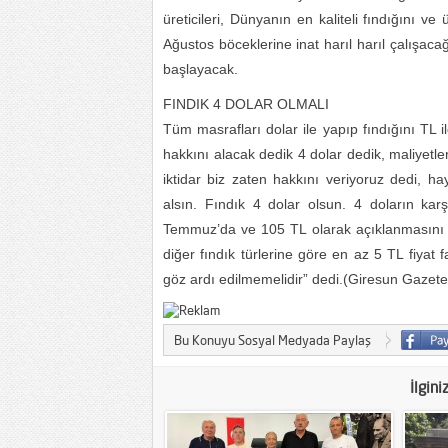
üreticileri, Dünyanın en kaliteli fındığını ve
Ağustos böceklerine inat harıl harıl çalışac
başlayacak.
FINDIK 4 DOLAR OLMALI
Tüm masrafları dolar ile yapıp fındığını TL ile
hakkını alacak dedik 4 dolar dedik, maliyetler
iktidar biz zaten hakkını veriyoruz dedi, hay
alsın. Fındık 4 dolar olsun. 4 doların karş
Temmuz’da ve 105 TL olarak açıklanmasını tü
diğer fındık türlerine göre en az 5 TL fiyat
göz ardı edilmemelidir” dedi.(Giresun Gazete 
Bu Konuyu Sosyal Medyada Paylaş
İlgini