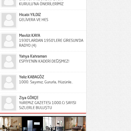
KURULU’NA ÖNERİLERİMİZ
Hicabi YILDIZ
GELİVERA VE HES
Mevlüt KAYA
1930’LARDAN 1950’LERE GİRESUN’DA
RADYO (4)
Yahya Kahraman
ESPİYE’NİN KADERİ DEĞİŞMEZ!
Yeliz KABAGÖZ
1000. Sayımız; Gururla, Hüzünle..
Ziya GÖKÇE
YöREMiZ GAZETESi 1000.Ci SAYISI
SiZLERLE BULUŞTU