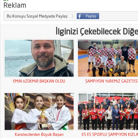
Bu Konuyu Sosyal Medyada Paylaş
İlginizi Çekebilecek Diğ
EMiN öZDEMiR BAŞKAN OLDU
ŞAMPiYON YöREMiZ GAZETESi
Karatecilerden Büyük Başarı
ES ES SPOR’LU ŞAMPiYON KIZL