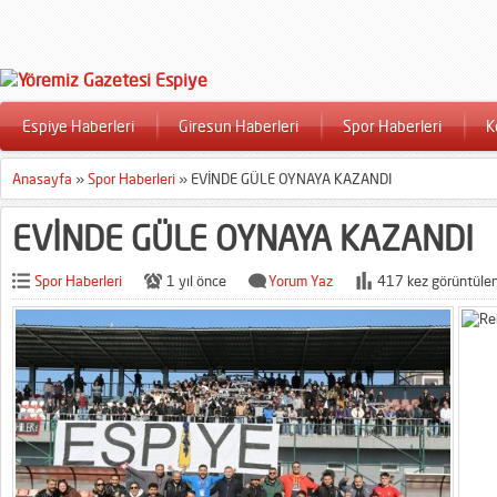
Espiye Haberleri
Giresun Haberleri
Spor Haberleri
K
Anasayfa
»
Spor Haberleri
»
EVİNDE GÜLE OYNAYA KAZANDI
EVİNDE GÜLE OYNAYA KAZANDI
Spor Haberleri
1 yıl önce
Yorum Yaz
417 kez görüntülen