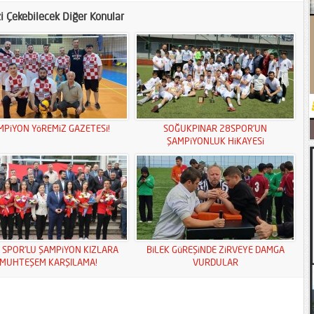
zi Çekebilecek Diğer Konular
MPiYON YöREMiZ GAZETESi!
SOĞUKPINAR 28SPOR’UN
ŞAMPiYONLUK HiKAYESi
S SPOR’LU ŞAMPiYON KIZLARA
BiLEK GüREŞiNDE ZiRVEYE DAMGA
MUHTEŞEM KARŞILAMA!
VURDULAR