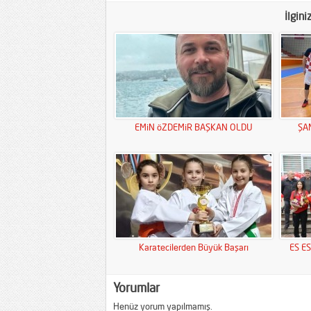
İlgini
EMiN öZDEMiR BAŞKAN OLDU
ŞA
Karatecilerden Büyük Başarı
ES E
Yorumlar
Henüz yorum yapılmamış.