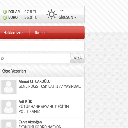
DOLAR
: 47.6 TL
, °C
EURO
: 55.0 TL
GİRESUN
Hakkımızda
İletişim
Köşe Yazarları
Ahmet ÇITLAKOĞLU
GENÇ POLiS TEŞKiLATI 177 YAŞINDA!..
Arif BÜK
KÜTÜPHANE VEYAHUT EĞİTİM
POLİTİKAMIZ
Cahit Akdoğan
EKONOMİ KOORDİNASYON