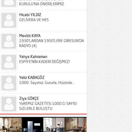
KURULU’NA ÖNERİLERİMİZ
Hicabi YILDIZ
GELİVERA VE HES
Mevlüt KAYA
1930’LARDAN 1950’LERE GİRESUN’DA
RADYO (4)
Yahya Kahraman
ESPİYE’NİN KADERİ DEĞİŞMEZ!
Yeliz KABAGÖZ
1000. Sayımız; Gururla, Hüzünle..
Ziya GÖKÇE
YöREMiZ GAZETESi 1000.Ci SAYISI
SiZLERLE BULUŞTU