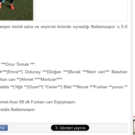
por kendi saha ve seyircisi önünde oynadığı Batlamaspor ‘u 5-0
 ***Onur Tomak ***.
***{Emre**} Dolunay ***{Doğan ***}Burak ***Mert can*** Batuhan
rkan can **}Ahmet ****Mertcan****
fa **{Yiğit **}Ozan**{ *Caner**} Bilal ***Murat ***Furkan **yunus **
Ahmet Acar 89 dk Furkan can Espiyespor,
ustafa Batlamaspor.