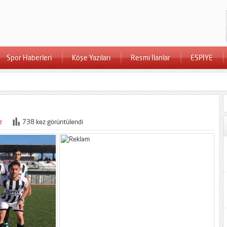
Spor Haberleri
Köşe Yazıları
Resmi İlanlar
ESPİYE
z
738 kez görüntülendi