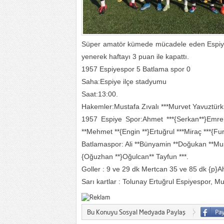
Süper amatör kümede mücadele eden Espiyes
yenerek haftayı 3 puan ile kapattı.
1957 Espiyespor 5 Batlama spor 0
Saha:Espiye ilçe stadyumu
Saat:13:00.
Hakemler:Mustafa Zıvalı ***Murvet Yavuztürk
1957 Espiye Spor:Ahmet ***{Serkan**}Emreh
**Mehmet **{Engin **}Ertuğrul ***Miraç ***{Fu
Batlamaspor: Ali **Bünyamin **Doğukan **Musta
{Oğuzhan **}Oğulcan** Tayfun ***.
Goller : 9 ve 29 dk Mertcan 35 ve 85 dk {p}
Sarı kartlar : Tolunay Ertuğrul Espiyespor, M
Bu Konuyu Sosyal Medyada Paylaş