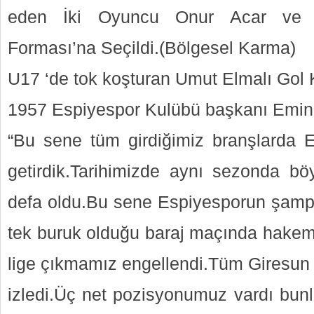
eden İki Oyuncu Onur Acar ve S
Forması’na Seçildi.(Bölgesel Karma)
U17 ‘de tok koşturan Umut Elmalı Gol K
1957 Espiyespor Kulübü başkanı Emin
“Bu sene tüm girdiğimiz branşlarda 
getirdik.Tarihimizde aynı sezonda böy
defa oldu.Bu sene Espiyesporun şampiy
tek buruk olduğu baraj maçında hakem
lige çıkmamız engellendi.Tüm Giresun f
izledi.Üç net pozisyonumuz vardı bunla