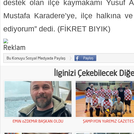
destek olan ilçe kaymakamı Yusuf Ak
Mustafa Karadere’ye, ilçe halkına ve
ediyorum” dedi. (FİKRET BIYIK)
Bu Konuyu Sosyal Medyada Paylaş
İlginizi Çekebilecek Diğ
EMiN öZDEMiR BAŞKAN OLDU
ŞAMPiYON YöREMiZ GAZETESi