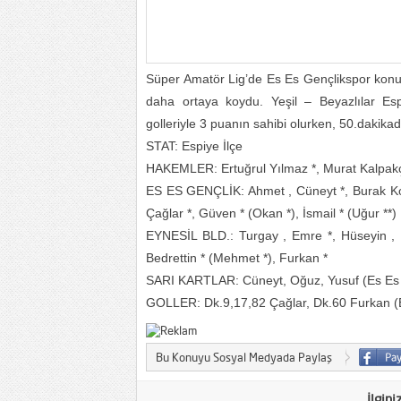
Süper Amatör Lig’de Es Es Gençlikspor konuk 
daha ortaya koydu. Yeşil – Beyazlılar Esp
golleriyle 3 puanın sahibi olurken, 50.dakik
STAT: Espiye İlçe
HAKEMLER: Ertuğrul Yılmaz *, Murat Kalpak
ES ES GENÇLİK: Ahmet , Cüneyt *, Burak Koçak
Çağlar *, Güven * (Okan *), İsmail * (Uğur **)
EYNESİL BLD.: Turgay , Emre *, Hüseyin , H
Bedrettin * (Mehmet *), Furkan *
SARI KARTLAR: Cüneyt, Oğuz, Yusuf (Es Es G
GOLLER: Dk.9,17,82 Çağlar, Dk.60 Furkan (E
Bu Konuyu Sosyal Medyada Paylaş
İlgini