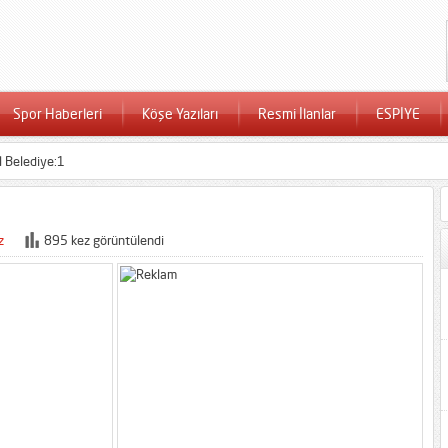
Spor Haberleri
Köşe Yazıları
Resmi İlanlar
ESPİYE
l Belediye:1
z
895 kez görüntülendi