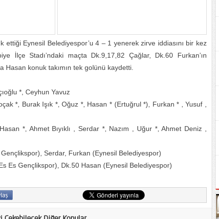
ettiği Eynesil Belediyespor’u 4 – 1 yenerek zirve iddiasını bir kez
iye İlçe Stadı’ndaki maçta Dk.9,17,82 Çağlar, Dk.60 Furkan’ın
ada Hasan konuk takımın tek golünü kaydetti.
çıoğlu *, Ceyhun Yavuz
 *, Burak Işık *, Oğuz *, Hasan * (Ertuğrul *), Furkan * , Yusuf ,
asan *, Ahmet Bıyıklı , Serdar *, Nazım , Uğur *, Ahmet Deniz ,
ençlikspor), Serdar, Furkan (Eynesil Belediyespor)
s Es Gençlikspor), Dk.50 Hasan (Eynesil Belediyespor)
zi Çekebilecek Diğer Konular