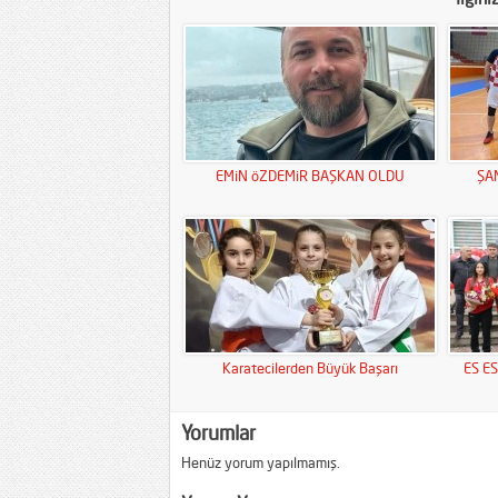
EMiN öZDEMiR BAŞKAN OLDU
ŞA
Karatecilerden Büyük Başarı
ES E
Yorumlar
Henüz yorum yapılmamış.