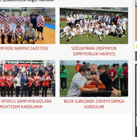
MPiYON YöREMiZ GAZETESi!
SOĞUKPINAR 28SPOR’UN
ŞAMPiYONLUK HiKAYESi
S SPOR’LU ŞAMPiYON KIZLARA
BiLEK GüREŞiNDE ZiRVEYE DAMGA
MUHTEŞEM KARŞILAMA!
VURDULAR