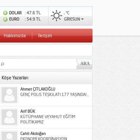
DOLAR
: 47.6 TL
, °C
EURO
: 54.9 TL
GİRESUN
Hakkımızda
İletişim
Köşe Yazarları
Ahmet ÇITLAKOĞLU
GENÇ POLiS TEŞKiLATI 177 YAŞINDA!..
Arif BÜK
KÜTÜPHANE VEYAHUT EĞİTİM
POLİTİKAMIZ
Cahit Akdoğan
EKONOMİ KOORDİNASYON