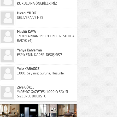
KURULU’NA ÖNERİLERİMİZ
Hicabi YILDIZ
GELİVERA VE HES
Mevlüt KAYA
1930’LARDAN 1950’LERE GİRESUN’DA
RADYO (4)
Yahya Kahraman
ESPİYE’NİN KADERİ DEĞİŞMEZ!
Yeliz KABAGÖZ
1000. Sayımız; Gururla, Hüzünle..
Ziya GÖKÇE
YöREMiZ GAZETESi 1000.Ci SAYISI
SiZLERLE BULUŞTU