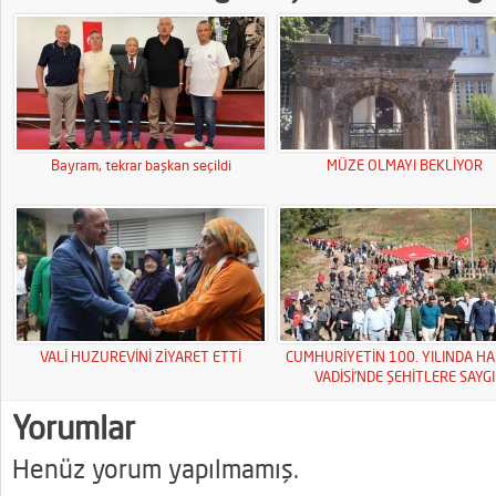
Bayram, tekrar başkan seçildi
MÜZE OLMAYI BEKLİYOR
VALİ HUZUREVİNİ ZİYARET ETTİ
CUMHURİYETİN 100. YILINDA HA
VADİSİ’NDE ŞEHİTLERE SAYGI
YÜRÜYÜŞÜ
Yorumlar
Henüz yorum yapılmamış.