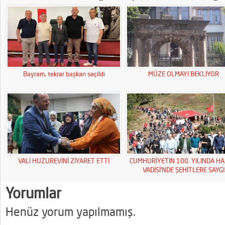
Bayram, tekrar başkan seçildi
MÜZE OLMAYI BEKLİYOR
VALİ HUZUREVİNİ ZİYARET ETTİ
CUMHURİYETİN 100. YILINDA HA
VADİSİ’NDE ŞEHİTLERE SAYGI
YÜRÜYÜŞÜ
Yorumlar
Henüz yorum yapılmamış.