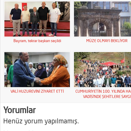
Bayram, tekrar başkan seçildi
MÜZE OLMAYI BEKLİYOR
VALİ HUZUREVİNİ ZİYARET ETTİ
CUMHURİYETİN 100. YILINDA HA
VADİSİ’NDE ŞEHİTLERE SAYGI
YÜRÜYÜŞÜ
Yorumlar
Henüz yorum yapılmamış.