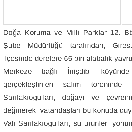
Doğa Koruma ve Milli Parklar 12. B
Şube Müdürlüğü tarafından, Gire
ilçesinde derelere 65 bin alabalık yavrul
Merkeze bağlı İnişdibi köyünde
gerçekleştirilen salım törenind
Sarıfakıoğulları, doğayı ve çevre
değinerek, vatandaşları bu konuda duya
Vali Sarıfakıoğulları, su ürünleri yön