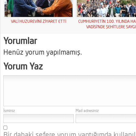
VALİ HUZUREVİNİ ZİYARET ETTİ
CUMHURİYETİN 100. YILINDA HA
VADİSİ’NDE ŞEHİTLERE SAYGI
YÜRÜYÜŞÜ
Yorumlar
Henüz yorum yapılmamış.
Yorum Yaz
İsminiz
Mail adresiniz
Bir dahaki sefere yorum yaptığımda kullanı