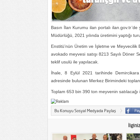
Basın İlan Kurumu ilan portalı ilan.gov.tr’d
Müdürlüğü, 2021 yılında üretimini yaptığı tur
Enstitü’nün Üretim ve İşletme ve Meyvecilik B
avokado meyvesi satışı 8213 Sayılı Döner Se
teklif usulü ile yapılacak.
İhale, 8 Eylül 2021 tarihinde Demircika
adresinde bulunan Merkez Birimindeki topla
Toplam 653 bin 390 ton meyvenin satılacağı ihal
Bu Konuyu Sosyal Medyada Paylaş
İlgini