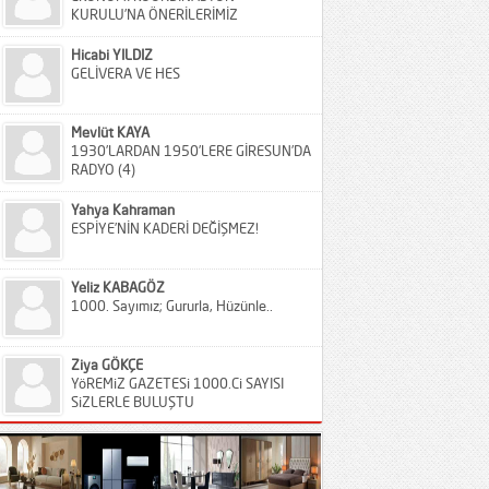
KURULU’NA ÖNERİLERİMİZ
Hicabi YILDIZ
GELİVERA VE HES
Mevlüt KAYA
1930’LARDAN 1950’LERE GİRESUN’DA
RADYO (4)
Yahya Kahraman
ESPİYE’NİN KADERİ DEĞİŞMEZ!
Yeliz KABAGÖZ
1000. Sayımız; Gururla, Hüzünle..
Ziya GÖKÇE
YöREMiZ GAZETESi 1000.Ci SAYISI
SiZLERLE BULUŞTU