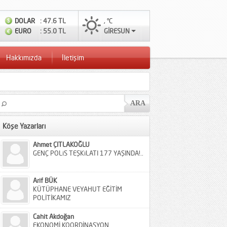
DOLAR
: 47.6 TL
, °C
EURO
: 55.0 TL
GİRESUN
Hakkımızda
İletişim
Köşe Yazarları
Ahmet ÇITLAKOĞLU
GENÇ POLiS TEŞKiLATI 177 YAŞINDA!..
Arif BÜK
KÜTÜPHANE VEYAHUT EĞİTİM
POLİTİKAMIZ
Cahit Akdoğan
EKONOMİ KOORDİNASYON