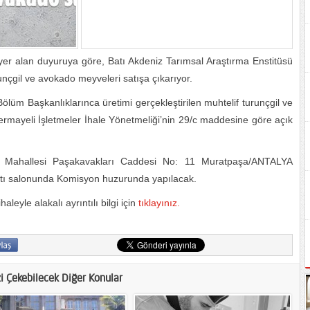
e yer alan duyuruya göre, Batı Akdeniz Tarımsal Araştırma Enstitüsü
unçgil ve avokado meyveleri satışa çıkarıyor.
ölüm Başkanlıklarınca üretimi gerçekleştirilen muhtelif turunçgil ve
rmayeli İşletmeler İhale Yönetmeliği’nin 29/c maddesine göre açık
ra Mahallesi Paşakavakları Caddesi No: 11 Muratpaşa/ANTALYA
ntı salonunda Komisyon huzurunda yapılacak.
eyle alakalı ayrıntılı bilgi için
tıklayınız.
zi Çekebilecek Diğer Konular