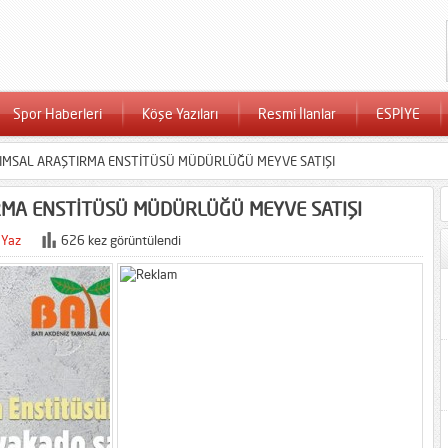
Spor Haberleri
Köşe Yazıları
Resmi İlanlar
ESPİYE
RIMSAL ARAŞTIRMA ENSTİTÜSÜ MÜDÜRLÜĞÜ MEYVE SATIŞI
RMA ENSTİTÜSÜ MÜDÜRLÜĞÜ MEYVE SATIŞI
 Yaz
626 kez görüntülendi