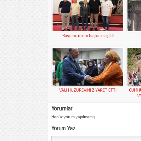
Bayram, tekrar başkan seçildi
VALİ HUZUREVİNİ ZİYARET ETTİ
CUMHU
V
Yorumlar
Henüz yorum yapılmamış.
Yorum Yaz