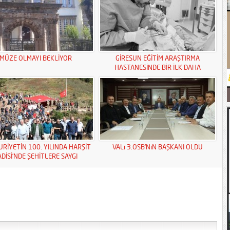
MÜZE OLMAYI BEKLİYOR
GİRESUN EĞİTİM ARAŞTIRMA
HASTANESİNDE BİR İLK DAHA
RİYETİN 100. YILINDA HARŞİT
VALi 3.OSB’NiN BAŞKANI OLDU
ADİSİ’NDE ŞEHİTLERE SAYGI
YÜRÜYÜŞÜ