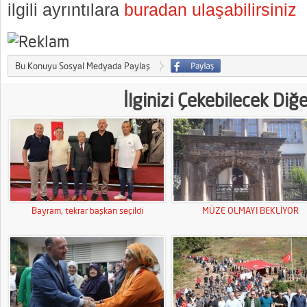
ilgili ayrıntılara
buradan ulaşabilirsiniz
Bu Konuyu Sosyal Medyada Paylaş
İlginizi Çekebilecek Diğ
Bayram, tekrar başkan seçildi
MÜZE OLMAYI BEKLİYOR