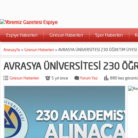
Espiye Haberleri
Giresun Haberleri
Spor Haberleri
K
Anasayfa
»
Giresun Haberleri
»
AVRASYA ÜNİVERSİTESİ 230 ÖĞRETİM ÜYESİ
AVRASYA ÜNİVERSİTESİ 230 ÖĞ
Giresun Haberleri
5 yıl önce
Yorum Yaz
880 kez görüntü