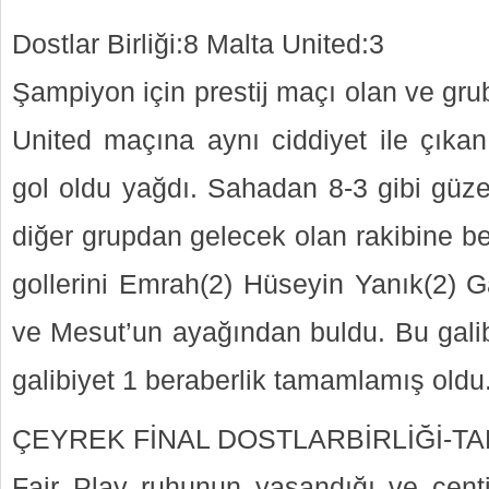
Dostlar Birliği:8 Malta United:3
Şampiyon için prestij maçı olan ve gr
United maçına aynı ciddiyet ile çıkan 
gol oldu yağdı. Sahadan 8-3 gibi güzel
diğer grupdan gelecek olan rakibine b
gollerini Emrah(2) Hüseyin Yanık(2)
ve Mesut’un ayağından buldu. Bu galib
galibiyet 1 beraberlik tamamlamış oldu
ÇEYREK FİNAL DOSTLARBİRLİĞİ-T
Fair Play ruhunun yaşandığı ve cent