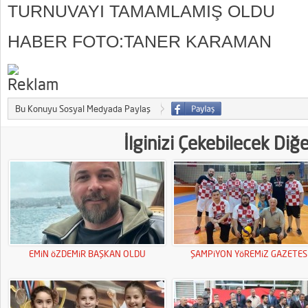
TURNUVAYI TAMAMLAMIŞ OLDU
HABER FOTO:TANER KARAMAN
Bu Konuyu Sosyal Medyada Paylaş
İlginizi Çekebilecek Diğ
EMiN öZDEMiR BAŞKAN OLDU
ŞAMPiYON YöREMiZ GAZETESi