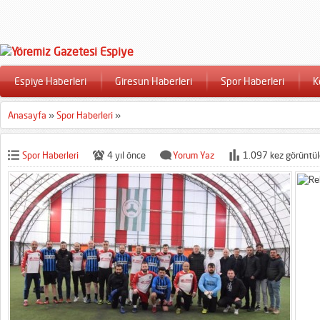
Espiye Haberleri
Giresun Haberleri
Spor Haberleri
K
Anasayfa
»
Spor Haberleri
»
Spor Haberleri
4 yıl önce
Yorum Yaz
1.097 kez görüntül