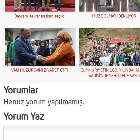
Bayram, tekrar başkan seçildi
MÜZE OLMAYI BEKLİYOR
VALİ HUZUREVİNİ ZİYARET ETTİ
CUMHURİYETİN 100. YILINDA HA
VADİSİ’NDE ŞEHİTLERE SAYGI
YÜRÜYÜŞÜ
Yorumlar
Henüz yorum yapılmamış.
Yorum Yaz