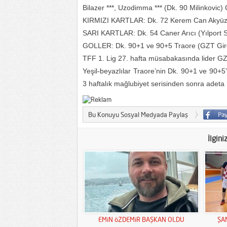
Bilazer ***, Uzodimma *** (Dk. 90 Milinkovic)
KIRMIZI KARTLAR: Dk. 72 Kerem Can Akyüz, D
SARI KARTLAR: Dk. 54 Caner Arıcı (Yılport
GOLLER: Dk. 90+1 ve 90+5 Traore (GZT Gir
TFF 1. Lig 27. hafta müsabakasında lider G
Yeşil-beyazlılar Traore’nin Dk. 90+1 ve 90+5’
3 haftalık mağlubiyet serisinden sonra adeta
Bu Konuyu Sosyal Medyada Paylaş
İlgini
EMiN öZDEMiR BAŞKAN OLDU
ŞA