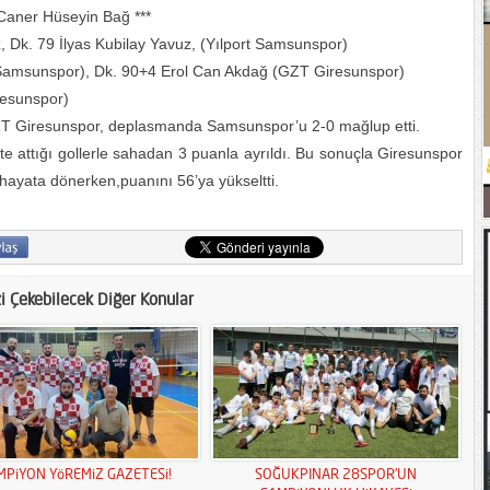
 Caner Hüseyin Bağ ***
k. 79 İlyas Kubilay Yavuz, (Yılport Samsunspor)
 Samsunspor), Dk. 90+4 Erol Can Akdağ (GZT Giresunspor)
esunspor)
ZT Giresunspor, deplasmanda Samsunspor’u 2-0 mağlup etti.
te attığı gollerle sahadan 3 puanla ayrıldı. Bu sonuçla Giresunspor
 hayata dönerken,puanını 56’ya yükseltti.
zi Çekebilecek Diğer Konular
MPiYON YöREMiZ GAZETESi!
SOĞUKPINAR 28SPOR’UN