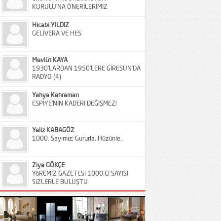
KURULU’NA ÖNERİLERİMİZ
Hicabi YILDIZ
GELİVERA VE HES
Mevlüt KAYA
1930’LARDAN 1950’LERE GİRESUN’DA
RADYO (4)
Yahya Kahraman
ESPİYE’NİN KADERİ DEĞİŞMEZ!
Yeliz KABAGÖZ
1000. Sayımız; Gururla, Hüzünle..
Ziya GÖKÇE
YöREMiZ GAZETESi 1000.Ci SAYISI
SiZLERLE BULUŞTU