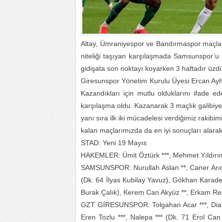
Altay, Ümraniyespor ve Bandırmaspor maçları
niteliği taşıyan karşılaşmada Samsunspor’u s
gidişata son noktayı koyarken 3 haftadır üzd
Giresunspor Yönetim Kurulu Üyesi Ercan Ayha
Kazandıkları için mutlu olduklarını ifade 
karşılaşma oldu. Kazanarak 3 maçlık galibiyet
yanı sıra ilk iki mücadelesi verdiğimiz rakibi
kalan maçlarımızda da en iyi sonuçları alarak
STAD: Yeni 19 Mayıs
HAKEMLER: Ümit Öztürk ***, Mehmet Yıldırım 
SAMSUNSPOR: Nurullah Aslan **, Caner Arıcı 
(Dk. 64 İlyas Kubilay Yavuz), Gökhan Karadeni
Burak Çalık), Kerem Can Akyüz **, Erkam Re
GZT GİRESUNSPOR: Tolgahan Acar ***, Diarra
Eren Tozlu ***, Nalepa *** (Dk. 71 Erol Can 