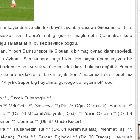
nı kaybeden ve elindeki büyük avantajı kaçıran Giresunspor, final
uskun ismi Traore’nin attığı gollerle mağlup etti. Çotanaklar, kötü
üğü Taraftarlarını bu kez sevince boğdu.
n, Yılport Samsunspor ile 6 puanlık bir maç oynadıklarını söyledi.
eden Ayhan; “Samsunspor maçı bizim için hayati önem taşıyan bir
 özlemine son verdik ve üzerimizdeki kara bulutları dağıttık. Bunun
miz ile aramızdaki puan farkını açtık. Son 7 maçımız kaldı. Hedefimiz
 44 yıllık Süper Lig hayalimizi gerçeğe dönüştürmek” dedi.
***, Özcan Sultanoğlu ***
**, Veli Çetin **, Savicevic ** (Dk. 76 Oğuz Gürbulak), Hamroun **
z ** (Dk. 76 Mücahit Albayrak), Djedje **, Yasin Öztekin ** (Dk. 84
şmen **, Coureur ** (Dk. 84 Guido Koçer)
 ***, Hüsamettin Tut *** (Dk. 84 Kerem Kalafat), Mehmet Taş ***,
Akdağ), Balde ***, Sergen Piçinciol *** (Dk. 90 Traore), Hayrullah