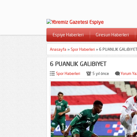
Espiye Haberleri
Giresun Haberleri
Anasayfa
»
Spor Haberleri
»
6 PUANLIK GALiBiYE
6 PUANLIK GALiBiYET
Spor Haberleri
5 yıl önce
Yorum Ya