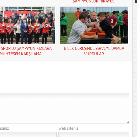
ŞAMPiYONLUK HiKAYESi
S SPOR’LU ŞAMPiYON KIZLARA
BiLEK GüREŞiNDE ZiRVEYE DAMGA
MUHTEŞEM KARŞILAMA!
VURDULAR
esiniz
Web siteniz