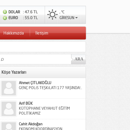
DOLAR
: 47.6 TL
, °C
EURO
: 55.0 TL
GİRESUN
Hakkımızda
İletişim
Köşe Yazarları
Ahmet ÇITLAKOĞLU
GENÇ POLiS TEŞKiLATI 177 YAŞINDA!..
Arif BÜK
KÜTÜPHANE VEYAHUT EĞİTİM
POLİTİKAMIZ
Cahit Akdoğan
EKONOMİ KOORDİNASYON