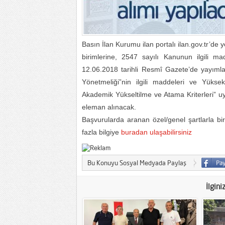
Basın İlan Kurumu ilan portalı ilan.gov.tr’de y
birimlerine, 2547 sayılı Kanunun ilgili m
12.06.2018 tarihli Resmî Gazete’de yayıml
Yönetmeliği”nin ilgili maddeleri ve Yükse
Akademik Yükseltilme ve Atama Kriterleri” u
eleman alınacak.
Başvurularda aranan özel/genel şartlarla birl
fazla bilgiye
buradan ulaşabilirsiniz
Bu Konuyu Sosyal Medyada Paylaş
İlgini