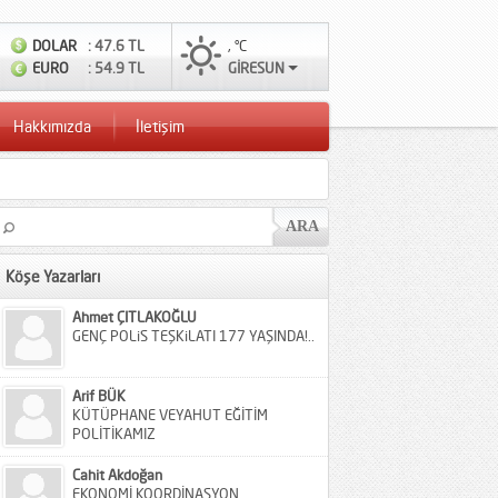
DOLAR
: 47.6 TL
, °C
EURO
: 54.9 TL
GİRESUN
Hakkımızda
İletişim
Köşe Yazarları
Ahmet ÇITLAKOĞLU
GENÇ POLiS TEŞKiLATI 177 YAŞINDA!..
Arif BÜK
KÜTÜPHANE VEYAHUT EĞİTİM
POLİTİKAMIZ
Cahit Akdoğan
EKONOMİ KOORDİNASYON