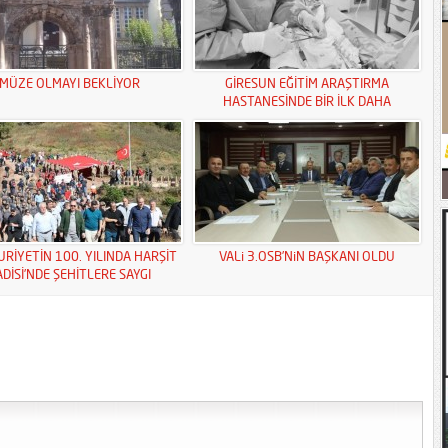
MÜZE OLMAYI BEKLİYOR
GİRESUN EĞİTİM ARAŞTIRMA
HASTANESİNDE BİR İLK DAHA
RİYETİN 100. YILINDA HARŞİT
VALi 3.OSB’NiN BAŞKANI OLDU
ADİSİ’NDE ŞEHİTLERE SAYGI
YÜRÜYÜŞÜ