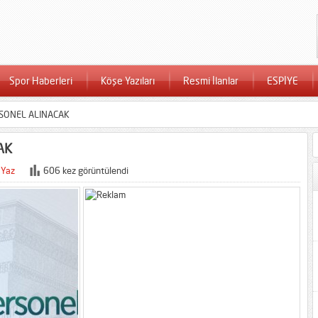
Spor Haberleri
Köşe Yazıları
Resmi İlanlar
ESPİYE
SONEL ALINACAK
AK
 Yaz
606 kez görüntülendi