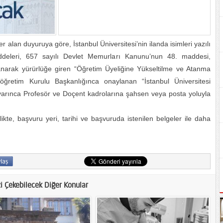
er alan duyuruya göre, İstanbul Üniversitesi’nin ilanda isimleri yazılı
addeleri, 657 sayılı Devlet Memurları Kanunu’nun 48. maddesi,
anarak yürürlüğe giren “Öğretim Üyeliğine Yükseltilme ve Atanma
köğretim Kurulu Başkanlığınca onaylanan “İstanbul Üniversitesi
yarınca Profesör ve Doçent kadrolarına şahsen veya posta yoluyla
ikte, başvuru yeri, tarihi ve başvuruda istenilen belgeler ile daha
zi Çekebilecek Diğer Konular