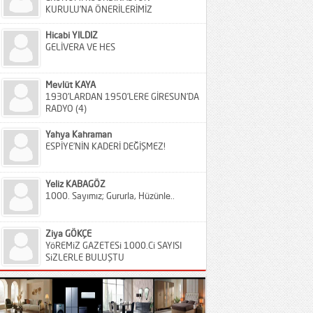
KURULU’NA ÖNERİLERİMİZ
Hicabi YILDIZ
GELİVERA VE HES
Mevlüt KAYA
1930’LARDAN 1950’LERE GİRESUN’DA
RADYO (4)
Yahya Kahraman
ESPİYE’NİN KADERİ DEĞİŞMEZ!
Yeliz KABAGÖZ
1000. Sayımız; Gururla, Hüzünle..
Ziya GÖKÇE
YöREMiZ GAZETESi 1000.Ci SAYISI
SiZLERLE BULUŞTU