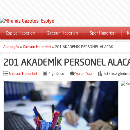
Espiye Haberleri
Giresun Haberleri
Spor Haberleri
K
Anasayfa
»
Giresun Haberleri
»
201 AKADEMİK PERSONEL ALACAK
201 AKADEMİK PERSONEL ALAC
Giresun Haberleri
4 yıl önce
Yorum Yaz
537 kez görüntü