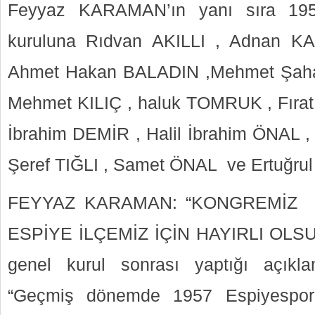
Feyyaz KARAMAN’ın yanı sıra 195
kuruluna Rıdvan AKILLI , Adnan K
Ahmet Hakan BALADIN ,Mehmet Şaha
Mehmet KILIÇ , haluk TOMRUK , Fır
İbrahim DEMİR , Halil İbrahim ÖNAL 
Şeref TIĞLI , Samet ÖNAL ve Ertuğr
FEYYAZ KARAMAN: “KONGREMİZ 
ESPİYE İLÇEMİZ İÇİN HAYIRLI OLSU
genel kurul sonrası yaptığı açıkla
“Geçmiş dönemde 1957 Espiyespor 