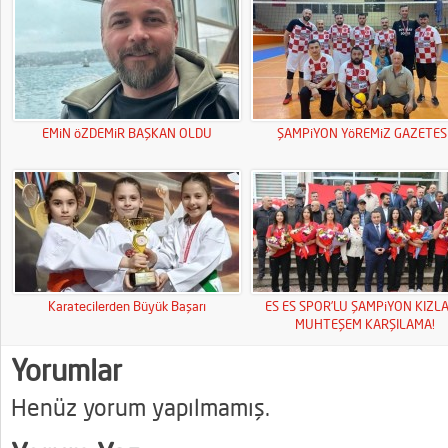
EMiN öZDEMiR BAŞKAN OLDU
ŞAMPiYON YöREMiZ GAZETESi
Karatecilerden Büyük Başarı
ES ES SPOR’LU ŞAMPiYON KIZL
MUHTEŞEM KARŞILAMA!
Yorumlar
Henüz yorum yapılmamış.