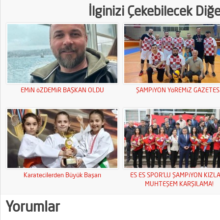
İlginizi Çekebilecek Diğ
EMiN öZDEMiR BAŞKAN OLDU
ŞAMPiYON YöREMiZ GAZETESi
Karatecilerden Büyük Başarı
ES ES SPOR’LU ŞAMPiYON KIZL
MUHTEŞEM KARŞILAMA!
Yorumlar