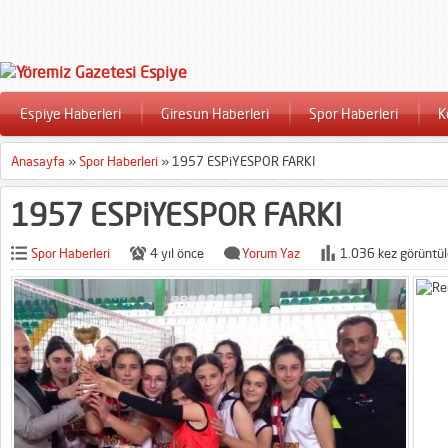
Espiye Haberleri
Giresun Haberleri
Spor Haberleri
K
Anasayfa
»
Spor Haberleri
»
1957 ESPiYESPOR FARKI
1957 ESPiYESPOR FARKI
Spor Haberleri
4 yıl önce
Yorum Yaz
1.036 kez görüntül