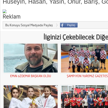
Hüseyin, Hasan, Yasin, Onur, Barış, 
Bu Konuyu Sosyal Medyada Paylaş
İlginizi Çekebilecek Diğ
EMiN öZDEMiR BAŞKAN OLDU
ŞAMPiYON YöREMiZ GAZETESi