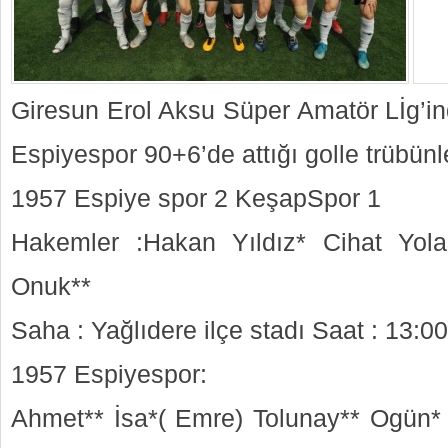
Giresun Erol Aksu Süper Amatör Lİg’
Espiyespor 90+6’de attığı golle trübün
1957 Espiye spor 2 KeşapSpor 1
Hakemler :Hakan Yıldız* Cihat Yo
Onuk**
Saha : Yağlıdere ilçe stadı Saat : 13:00
1957 Espiyespor:
Ahmet** İsa*( Emre) Tolunay** Ogün* 