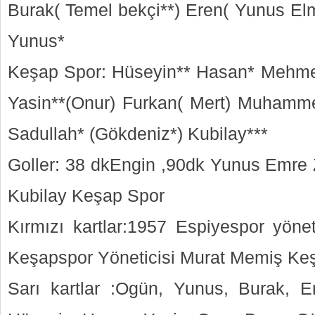
Burak( Temel bekçi**) Eren( Yunus Elm
Yunus*
Keşap Spor: Hüseyin** Hasan* Mehm
Yasin**(Onur) Furkan( Mert) Muhamme
Sadullah* (Gökdeniz*) Kubilay***
Goller: 38 dkEngin ,90dk Yunus Emre
Kubilay Keşap Spor
Kırmızı kartlar:1957 Espiyespor yöne
Keşapspor Yöneticisi Murat Memiş Ke
Sarı kartlar :Ogün, Yunus, Burak, E