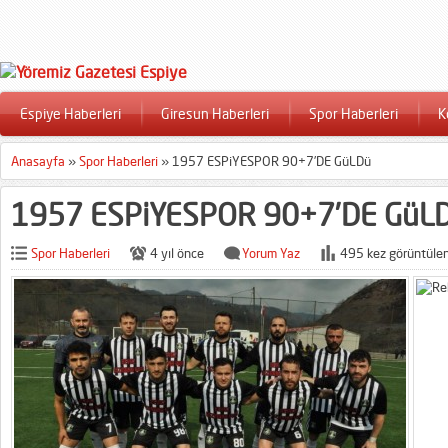
Espiye Haberleri
Giresun Haberleri
Spor Haberleri
K
Anasayfa
»
Spor Haberleri
»
1957 ESPiYESPOR 90+7’DE GüLDü
1957 ESPiYESPOR 90+7’DE GüL
Spor Haberleri
4 yıl önce
Yorum Yaz
495 kez görüntülen