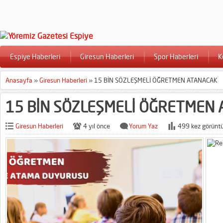
Espiye Haberleri
Giresun Haberleri
Spor Haberleri
K
Anasayfa
»
Giresun Haberleri
»
15 BİN SÖZLEŞMELİ ÖĞRETMEN ATANACAK
15 BİN SÖZLEŞMELİ ÖĞRETMEN
Giresun Haberleri
4 yıl önce
Yorum Yaz
499 kez görüntü