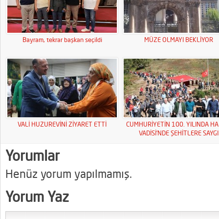
Bayram, tekrar başkan seçildi
MÜZE OLMAYI BEKLİYOR
VALİ HUZUREVİNİ ZİYARET ETTİ
CUMHURİYETİN 100. YILINDA HA
VADİSİ’NDE ŞEHİTLERE SAYGI
YÜRÜYÜŞÜ
Yorumlar
Henüz yorum yapılmamış.
Yorum Yaz