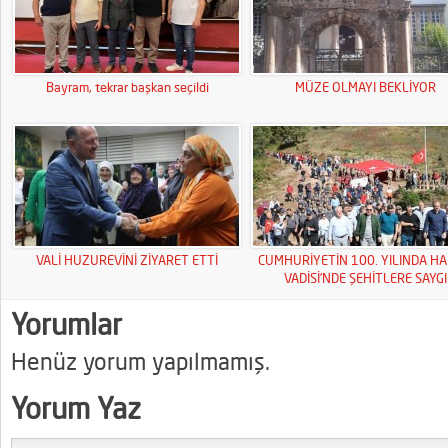
Bayram, tekrar başkan seçildi
MÜZE OLMAYI BEKLİYOR
VALİ HUZUREVİNİ ZİYARET ETTİ
CUMHURİYETİN 100. YILINDA HA
VADİSİ’NDE ŞEHİTLERE SAYGI
YÜRÜYÜŞÜ
Yorumlar
Henüz yorum yapılmamış.
Yorum Yaz