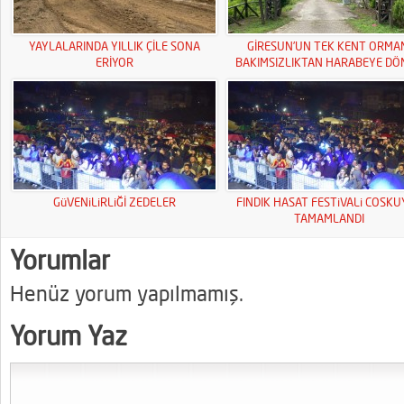
YAYLALARINDA YILLIK ÇİLE SONA
GİRESUN’UN TEK KENT ORMA
ERİYOR
BAKIMSIZLIKTAN HARABEYE DÖ
GüVENiLiRLiĞİ ZEDELER
FINDIK HASAT FESTiVALi COSK
TAMAMLANDI
Yorumlar
Henüz yorum yapılmamış.
Yorum Yaz