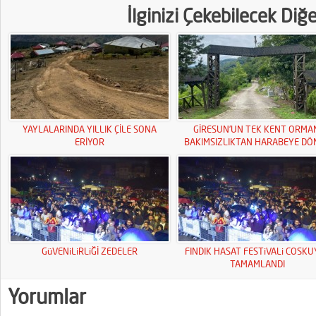
İlginizi Çekebilecek Diğ
YAYLALARINDA YILLIK ÇİLE SONA
GİRESUN’UN TEK KENT ORMA
ERİYOR
BAKIMSIZLIKTAN HARABEYE DÖ
GüVENiLiRLiĞİ ZEDELER
FINDIK HASAT FESTiVALi COSK
TAMAMLANDI
Yorumlar