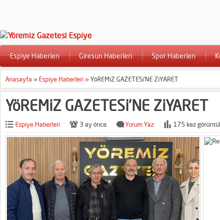
Espiye Haberleri
Giresun Haberleri
Spor Haberleri
K
Anasayfa
»
Espiye Haberleri
»
YöREMiZ GAZETESi’NE ZiYARET
YöREMiZ GAZETESi’NE ZiYARET
Espiye Haberleri
3 ay önce
Yorum Yaz
175 kez görüntü