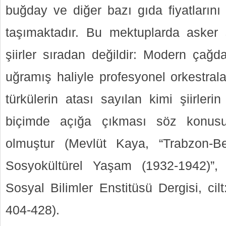
buğday ve diğer bazı gıda fiyatların
taşımaktadır. Bu mektuplarda asker şi
şiirler sıradan değildir: Modern çağd
uğramış haliyle profesyonel orkestralarl
türkülerin atası sayılan kimi şiirlerin
biçimde açığa çıkması söz konusu
olmuştur (Mevlüt Kaya, “Trabzon-B
Sosyokültürel Yaşam (1932-1942)”, 
Sosyal Bilimler Enstitüsü Dergisi, cil
404-428).