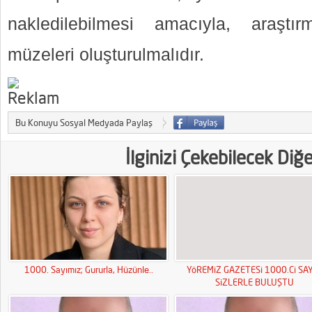
nakledilebilmesi amacıyla, araştı
müzeleri oluşturulmalıdır.
Bu Konuyu Sosyal Medyada Paylaş
İlginizi Çekebilecek Diğ
1000. Sayımız; Gururla, Hüzünle..
YöREMiZ GAZETESi 1000.Ci SAY
SiZLERLE BULUŞTU