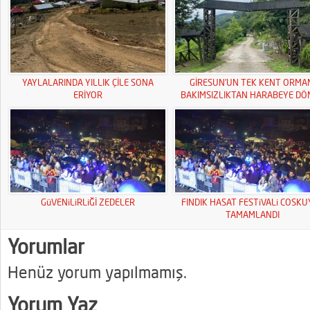
YAYLALARINDA YILLIK ÇİLE SONA
GİRESUN’UN TEK KENT ORMA
ERİYOR
BAKIMSIZLIKTAN HARABEYE DÖ
GüVENiLiRLiĞİ ZEDELER
FINDIK HASAT FESTiVALi COSK
TAMAMLANDI
Yorumlar
Henüz yorum yapılmamış.
Yorum Yaz