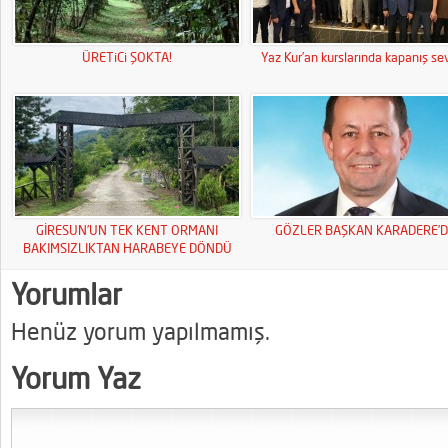
ÜRETiCi ŞOKTA!
Yaz Kur’an kurslarında kapanış sev
GİRESUN’UN TEK KENT ORMANI
GÖZLER BAŞKAN KARADERE’D
BAKIMSIZLIKTAN HARABEYE DÖNDÜ
Yorumlar
Henüz yorum yapılmamış.
Yorum Yaz