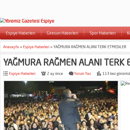
Espiye Haberleri
Giresun Haberleri
Spor Haberleri
K
Anasayfa
»
Espiye Haberleri
»
YAĞMURA RAĞMEN ALANI TERK ETMEDiLER
YAĞMURA RAĞMEN ALANI TERK 
Espiye Haberleri
2 ay önce
Yorum Yaz
113 kez görüntü