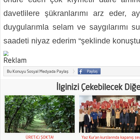
davetlilere şükranlarımı arz eder, ay
duygularımla selam ve saygılarımı sun
saadeti niyaz ederim “şeklinde konuşt
Bu Konuyu Sosyal Medyada Paylaş
İlginizi Çekebilecek Diğ
ÜRETiCi ŞOKTA!
Yaz Kur’an kurslarında kapanış sev