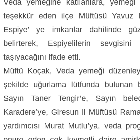
Veda yemeğine katılanlara, yemeği
teşekkür eden ilçe Müftüsü Yavuz K
Espiye’ ye imkanlar dahilinde güz
belirterek, Espiyelilerin sevgisi
taşıyacağını ifade etti.
Müftü Koçak, Veda yemeği düzenley
şekilde uğurlama lütfunda bulunan
Sayın Taner Tengir’e, Sayın bele
Karadere’ye, Giresun il Müftüsü Rama
yardımcısı Murat Mutlu’ya, veda progr
onure eden çok kıymetli daire amirl