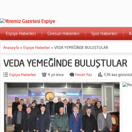
Espiye Haberleri
Giresun Haberleri
Spor Haberleri
K
Anasayfa
»
Espiye Haberleri
»
VEDA YEMEĞİNDE BULUŞTULAR
VEDA YEMEĞİNDE BULUŞTULAR
Espiye Haberleri
4 yıl önce
Yorum Yaz
536 kez görüntül