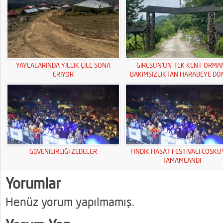
YAYLALARINDA YILLIK ÇİLE SONA
GİRESUN’UN TEK KENT ORMA
ERİYOR
BAKIMSIZLIKTAN HARABEYE DÖ
GüVENiLiRLiĞİ ZEDELER
FINDIK HASAT FESTiVALi COSK
TAMAMLANDI
Yorumlar
Henüz yorum yapılmamış.