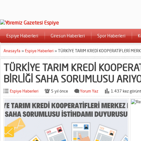
Espiye Haberleri
Giresun Haberleri
Spor Haberleri
K
Anasayfa
»
Espiye Haberleri
»
TÜRKİYE TARIM KREDİ KOOPERATİFLERİ MERK
TÜRKİYE TARIM KREDİ KOOPERA
BİRLİĞİ SAHA SORUMLUSU ARIY
Espiye Haberleri
5 yıl önce
Yorum Yaz
1.437 kez görünt