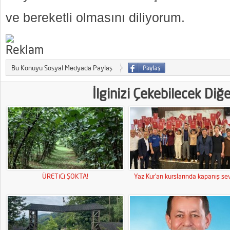
ve bereketli olmasını diliyorum.
Bu Konuyu Sosyal Medyada Paylaş
İlginizi Çekebilecek Diğ
ÜRETiCi ŞOKTA!
Yaz Kur’an kurslarında kapanış sev