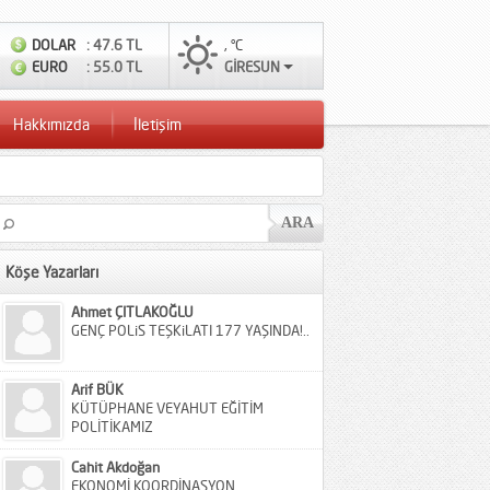
DOLAR
: 47.6 TL
, °C
EURO
: 55.0 TL
GİRESUN
Hakkımızda
İletişim
Köşe Yazarları
Ahmet ÇITLAKOĞLU
GENÇ POLiS TEŞKiLATI 177 YAŞINDA!..
Arif BÜK
KÜTÜPHANE VEYAHUT EĞİTİM
POLİTİKAMIZ
Cahit Akdoğan
EKONOMİ KOORDİNASYON