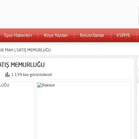
Spor Haberleri
Köşe Yazıları
Resmi İlanlar
ESPİYE
KUK MAH.) SATIŞ MEMURLUĞU
SATIŞ MEMURLUĞU
1.139 kez görüntülendi