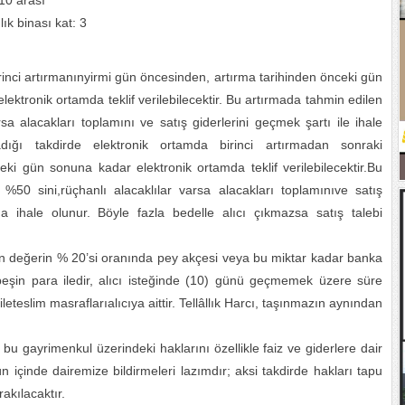
10 arası
ık binası kat: 3
Birinci artırmanınyirmi gün öncesinden, artırma tarihinden önceki gün
ektronik ortamda teklif verilebilecektir. Bu artırmada tahmin edilen
sa alacakları toplamını ve satış giderlerini geçmek şartı ile ihale
adığı takdirde elektronik ortamda birinci artırmadan sonraki
ki gün sonuna kadar elektronik ortamda teklif verilebilecektir.Bu
50 sini,rüçhanlı alacaklılar varsa alacakları toplamınıve satış
na ihale olunur. Böyle fazla bedelle alıcı çıkmazsa satış talebi
len değerin % 20’si oranında pey akçesi veya bu miktar kadar banka
peşin para iledir, alıcı isteğinde (10) günü geçmemek üzere süre
ileteslim masraflarıalıcıya aittir. Tellâllık Harcı, taşınmazın aynından
(*) bu gayrimenkul üzerindeki haklarını özellikle faiz ve giderlere dair
ün içinde dairemize bildirmeleri lazımdır; aksi takdirde hakları tapu
akılacaktır.