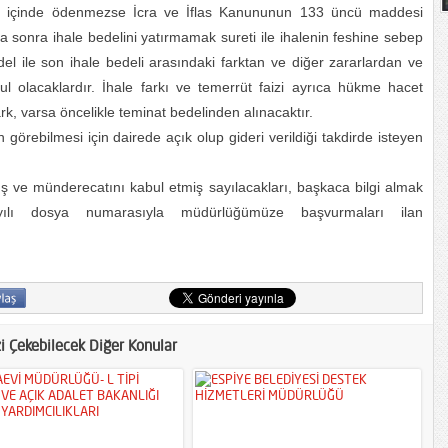
et içinde ödenmezse İcra ve İflas Kanununun 133 üncü maddesi
aha sonra ihale bedelini yatırmamak sureti ile ihalenin feshine sebep
 bedel ile son ihale bedeli arasındaki farktan ve diğer zararlardan ve
l olacaklardır. İhale farkı ve temerrüt faizi ayrıca hükme hacet
rk, varsa öncelikle teminat bedelinden alınacaktır.
 görebilmesi için dairede açık olup gideri verildiği takdirde isteyen
üş ve münderecatını kabul etmiş sayılacakları, başkaca bilgi almak
yılı dosya numarasıyla müdürlüğümüze başvurmaları ilan
zi Çekebilecek Diğer Konular