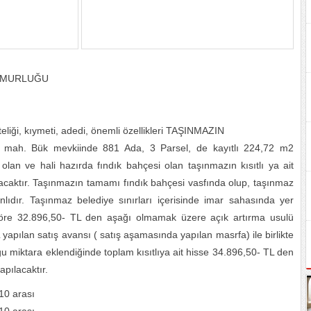
MEMURLUĞU
teliği, kıymeti, adedi, önemli özellikleri TAŞINMAZIN
bük mah. Bük mevkiinde 881 Ada, 3 Parsel, de kayıtlı 224,72 m2
lan ve hali hazırda fındık bahçesi olan taşınmazın kısıtlı ya ait
lacaktır. Taşınmazın tamamı fındık bahçesi vasfında olup, taşınmaz
ınlıdır. Taşınmaz belediye sınırları içerisinde imar sahasında yer
öre 32.896,50- TL den aşağı olmamak üzere açık artırma usulü
apılan satış avansı ( satış aşamasında yapılan masrfa) ile birlikte
ğu miktara eklendiğinde toplam kısıtlıya ait hisse 34.896,50- TL den
pılacaktır.
10 arası