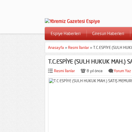
Espiye Haberleri
Giresun Haberleri
Anasayfa
»
Resmi İlanlar
»
T.C.ESPİYE (SULH HU
T.C.ESPİYE (SULH HUKUK MAH.) 
Resmi İlanlar
8 yıl önce
Yorum Yaz