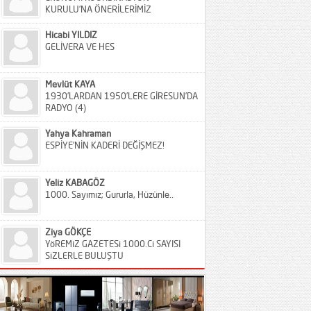
KURULU’NA ÖNERİLERİMİZ
Hicabi YILDIZ
GELİVERA VE HES
Mevlüt KAYA
1930’LARDAN 1950’LERE GİRESUN’DA
RADYO (4)
Yahya Kahraman
ESPİYE’NİN KADERİ DEĞİŞMEZ!
Yeliz KABAGÖZ
1000. Sayımız; Gururla, Hüzünle..
Ziya GÖKÇE
YöREMiZ GAZETESi 1000.Ci SAYISI
SiZLERLE BULUŞTU