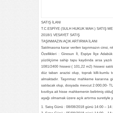
SATIŞ İLANI
T.C.ESPİYE (SULH HUKUK MAH.) SATIŞ 
2018/1 VESAYET SATIŞ
TAŞINMAZIN AÇIK ARTIRMA İLANI
Satılmasına karar verilen taşınmazın cinsi, ni
Özellikleri : Giresun İl, Espiye İlçe Ada
yüzölçüme sahip tapu kaydında arsa yazılı o
1081/2400 hissesi ( 101,22 m2) hissesi satı
düz taban arazisi olup, toprak killi-kumlu t
almaktadır. Taşınmaz mahkeme kararına g
satılacak olup, dosyada mevcut 2.000,00- TL y
kısıtlıya ait hisse mahkemenin belirtmiş oldu
aşağı olmamak üzere açık artırma suretiyle ya
1. Satış Günü : 08/08/2018 günü 14:00 – 14: