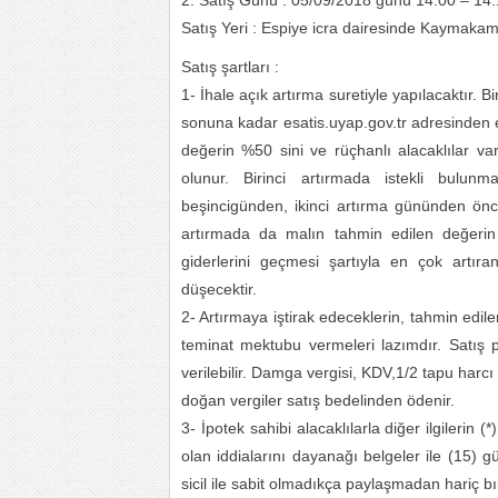
2. Satış Günü : 05/09/2018 günü 14:00 – 14:
Satış Yeri : Espiye icra dairesinde Kaymakaml
Satış şartları :
1- İhale açık artırma suretiyle yapılacaktır. 
sonuna kadar esatis.uyap.gov.tr adresinden el
değerin %50 sini ve rüçhanlı alacaklılar var
olunur. Birinci artırmada istekli bulunm
beşincigünden, ikinci artırma gününden önce
artırmada da malın tahmin edilen değerin %
giderlerini geçmesi şartıyla en çok artıra
düşecektir.
2- Artırmaya iştirak edeceklerin, tahmin edi
teminat mektubu vermeleri lazımdır. Satış 
verilebilir. Damga vergisi, KDV,1/2 tapu harcı 
doğan vergiler satış bedelinden ödenir.
3- İpotek sahibi alacaklılarla diğer ilgilerin 
olan iddialarını dayanağı belgeler ile (15) g
sicil ile sabit olmadıkça paylaşmadan hariç bır