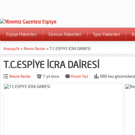
Espiye Haberleri
Giresun Haberleri
Spor Haberleri
K
Anasayfa
»
Resmi İlanlar
»
T.C.ESPİYE İCRA DAİRESİ
T.C.ESPİYE İCRA DAİRESİ
Resmi İlanlar
7 yıl önce
Yorum Yaz
880 kez görüntülend