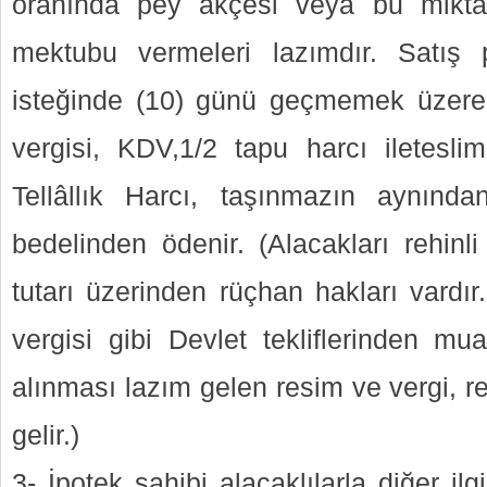
oranında pey akçesi veya bu mikta
mektubu vermeleri lazımdır. Satış p
isteğinde (10) günü geçmemek üzere 
vergisi, KDV,1/2 tapu harcı ileteslim 
Tellâllık Harcı, taşınmazın aynında
bedelinden ödenir. (Alacakları rehinli
tutarı üzerinden rüçhan hakları vardı
vergisi gibi Devlet tekliflerinden 
alınması lazım gelen resim ve vergi, r
gelir.)
3- İpotek sahibi alacaklılarla diğer ilg