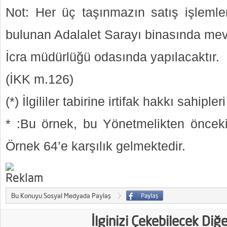
Not: Her üç taşınmazın satış işleml
bulunan Adalalet Sarayı binasında me
İcra müdürlüğü odasında yapılacaktır.
(İKK m.126)
(*) İlgililer tabirine irtifak hakkı sahipler
* :Bu örnek, bu Yönetmelikten öncek
Örnek 64’e karşılık gelmektedir.
Bu Konuyu Sosyal Medyada Paylaş
İlginizi Çekebilecek Diğ