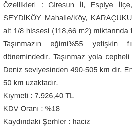
Özellikleri : Giresun İl, Espiye İl
SEYDİKÖY Mahalle/Köy, KARAÇUKUR 
ait 1/8 hissesi (118,66 m2) miktarında
Taşınmazın eğimi%55 yetişkin fın
dönemindedir. Taşınmaz yola cepheli 
Deniz seviyesinden 490-505 km dir. En
50 km uzaktadır.
Kıymeti : 7.926,40 TL
KDV Oranı : %18
Kaydındaki Şerhler : haciz