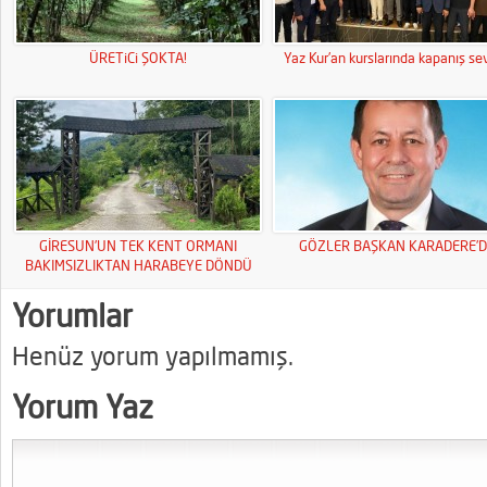
ÜRETiCi ŞOKTA!
Yaz Kur’an kurslarında kapanış sev
GİRESUN’UN TEK KENT ORMANI
GÖZLER BAŞKAN KARADERE’D
BAKIMSIZLIKTAN HARABEYE DÖNDÜ
Yorumlar
Henüz yorum yapılmamış.
Yorum Yaz