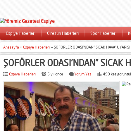
Espiye Haberleri
Giresun Haberleri
Spor Haberleri
K
Anasayfa
»
Espiye Haberleri
»
ŞOFÖRLER ODASI’NDAN” SICAK HAVA” UYARISI
ŞOFÖRLER ODASI’NDAN” SICAK H
Espiye Haberleri
5 yıl önce
Yorum Yaz
499 kez görüntül