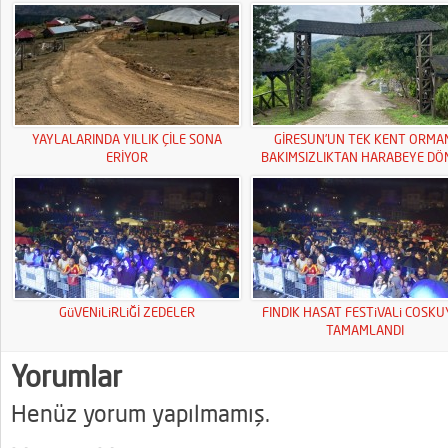
YAYLALARINDA YILLIK ÇİLE SONA
GİRESUN’UN TEK KENT ORMA
ERİYOR
BAKIMSIZLIKTAN HARABEYE DÖ
GüVENiLiRLiĞİ ZEDELER
FINDIK HASAT FESTiVALi COSK
TAMAMLANDI
Yorumlar
Henüz yorum yapılmamış.