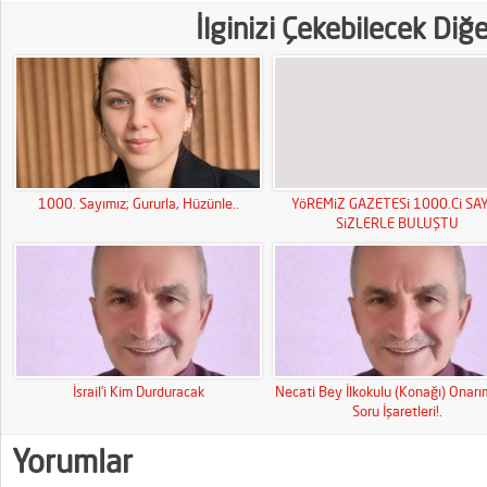
İlginizi Çekebilecek Diğ
1000. Sayımız; Gururla, Hüzünle..
YöREMiZ GAZETESi 1000.Ci SAY
SiZLERLE BULUŞTU
İsrail’i Kim Durduracak
Necati Bey İlkokulu (Konağı) Onar
Soru İşaretleri!.
Yorumlar