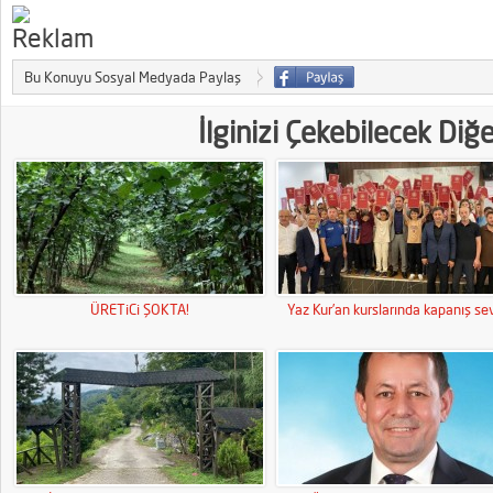
Bu Konuyu Sosyal Medyada Paylaş
İlginizi Çekebilecek Diğ
ÜRETiCi ŞOKTA!
Yaz Kur’an kurslarında kapanış sev