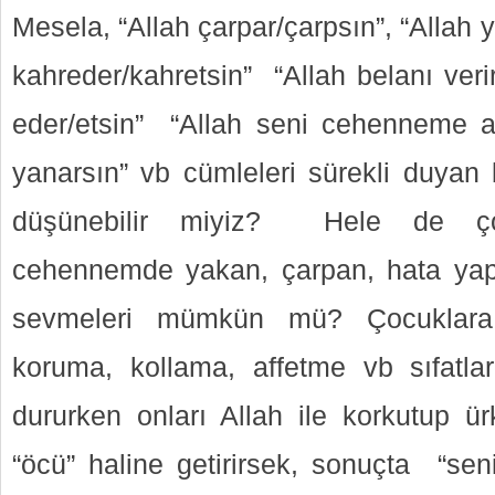
Mesela, “Allah çarpar/çarpsın”, “Allah 
kahreder/kahretsin” “Allah belanı veri
eder/etsin” “Allah seni cehenneme a
yanarsın” vb cümleleri sürekli duyan b
düşünebilir miyiz? Hele de ço
cehennemde yakan, çarpan, hata yapa
sevmeleri mümkün mü? Çocuklara Al
koruma, kollama, affetme vb sıfatlar
dururken onları Allah ile korkutup ür
“öcü” haline getirirsek, sonuçta “sen