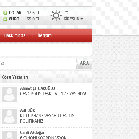
DOLAR
: 47.6 TL
, °C
EURO
: 55.0 TL
GİRESUN
Hakkımızda
İletişim
Köşe Yazarları
Ahmet ÇITLAKOĞLU
GENÇ POLiS TEŞKiLATI 177 YAŞINDA!..
Arif BÜK
KÜTÜPHANE VEYAHUT EĞİTİM
POLİTİKAMIZ
Cahit Akdoğan
EKONOMİ KOORDİNASYON