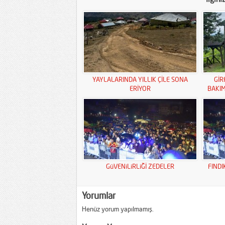
YAYLALARINDA YILLIK ÇİLE SONA
GİR
ERİYOR
BAKI
GüVENiLiRLiĞİ ZEDELER
FINDI
Yorumlar
Henüz yorum yapılmamış.