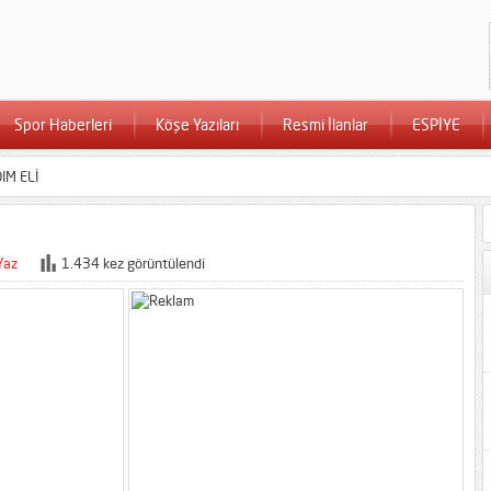
Spor Haberleri
Köşe Yazıları
Resmi İlanlar
ESPİYE
IM ELİ
Yaz
1.434 kez görüntülendi