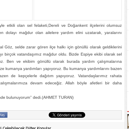
e etkili olan sel felaketi,Dereli ve Doğankent ilçelerini olumsuz
den dolayı mağdur olan ailelere yardım elini uzatarak, yaralarını
Göz, selde zarar gören ilçe halkı için gönüllü olarak geldiklerini
ı birçok vatandaşımız mağdur oldu. Bizde Espiye ekibi olarak sel
yız. Ben ve ekibim gönüllü olarak burada yardım çalışmalarına
imize kumanya yardımları yapıyoruz. Bu kumanya yardımlarını bazen
azen de kepçelerle dağıtım yapıyoruz. Vatandaşlarımız rahata
ışmalarımıza devam edeceğiz. Allah böyle afetleri bir daha
ğinde bulunuyorum” dedi.(AHMET TURAN)
zi Çekebilecek Diğer Konular