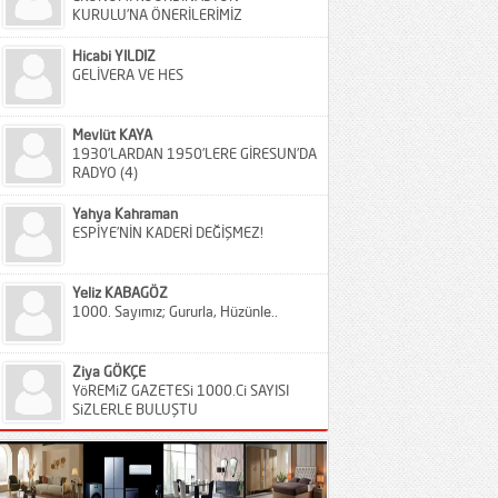
KURULU’NA ÖNERİLERİMİZ
Hicabi YILDIZ
GELİVERA VE HES
Mevlüt KAYA
1930’LARDAN 1950’LERE GİRESUN’DA
RADYO (4)
Yahya Kahraman
ESPİYE’NİN KADERİ DEĞİŞMEZ!
Yeliz KABAGÖZ
1000. Sayımız; Gururla, Hüzünle..
Ziya GÖKÇE
YöREMiZ GAZETESi 1000.Ci SAYISI
SiZLERLE BULUŞTU