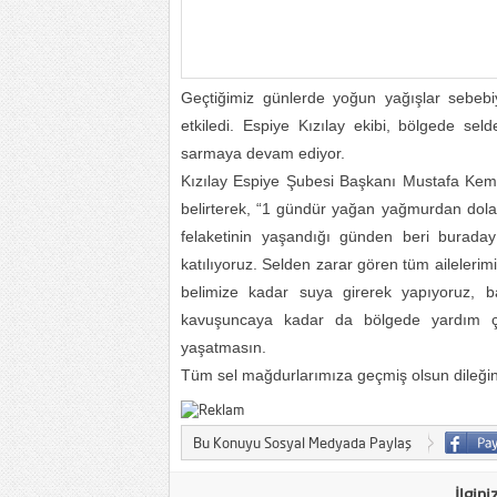
Geçtiğimiz günlerde yoğun yağışlar sebebiyl
etkiledi. Espiye Kızılay ekibi, bölgede sel
sarmaya devam ediyor.
Kızılay Espiye Şubesi Başkanı Mustafa Kemal 
belirterek, “1 gündür yağan yağmurdan dolay
felaketinin yaşandığı günden beri burada
katılıyoruz. Selden zarar gören tüm aileler
belimize kadar suya girerek yapıyoruz, b
kavuşuncaya kadar da bölgede yardım çal
yaşatmasın.
Tüm sel mağdurlarımıza geçmiş olsun dile
Bu Konuyu Sosyal Medyada Paylaş
İlgini