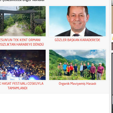
ESUN’UN TEK KENT ORMANI
GÖZLER BAŞKAN KARADERE’DE
MSIZLIKTAN HARABEYE DÖNDÜ
K HASAT FESTiVALi COSKUYLA
Organik Maviyemiş Hasadı
TAMAMLANDI