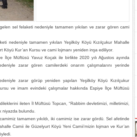
elen sel felaketi nedeniyle tamamen yıkılan ve zarar gören cami
keti nedeniyle tamamen yıkılan Yeşilköy Köyü Kızılçukur Mahalle
rt Köyü Kur’an Kursu ve cami lojmanı yeniden inşa ediliyor.
 İlçe Müftüsü Yavuz Koçak ile birlikte 2020 yılı Ağustos ayında
deniyle zarar gören camilerdeki onarım çalışmalarını yerinde
edeniyle zarar görüp yeniden yapılan Yeşilköy Köyü Kızılçukur
ursu ve imam evindeki çalışmalar hakkında Espiye İlçe Müftüsü
leklerini ileten İl Müftüsü Topcan, “Rabbim devletimizi, milletimizi,
ek niyazda bulundu.
camimiz tamamen yıkıldı, iki camimiz ise zarar gördü. Sel afetinde
halle Camii ile Güzelyurt Köyü Yeni Camii’mizin lojman ve Kur’an
yledi.