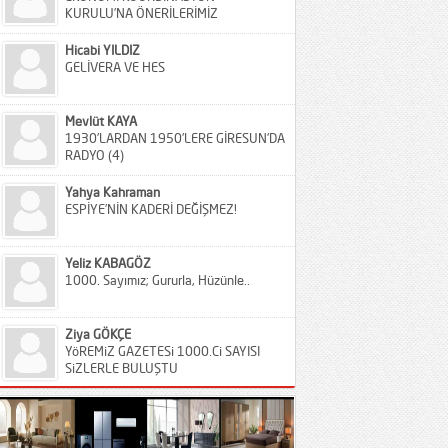
KURULU’NA ÖNERİLERİMİZ
Hicabi YILDIZ
GELİVERA VE HES
Mevlüt KAYA
1930’LARDAN 1950’LERE GİRESUN’DA
RADYO (4)
Yahya Kahraman
ESPİYE’NİN KADERİ DEĞİŞMEZ!
Yeliz KABAGÖZ
1000. Sayımız; Gururla, Hüzünle..
Ziya GÖKÇE
YöREMiZ GAZETESi 1000.Ci SAYISI
SiZLERLE BULUŞTU