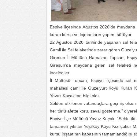
Espiye ilçesinde Ağustos 2020’de meydana g
kuran kursu ve lojmanların yapımı sürüyor.
22 Ağustos 2020 tarihinde yaşanan sel fela
Camii ile Sel felaketinde zarar gören Güzelyu
Giresun İl Müftüsü Ramazan Topcan, Espiye
Giresun’da meydana gelen sel felaketi ne
incelediler.
İl Müftüsü Topcan, Espiye ilçesinde sel n
mahallesi cami ile Güzelyurt Köyü Kuran K
Yavuz Koçak’tan bilgi aldı.
Selden etkilenen vatandaşlara geçmiş olsun di
her türlü afette koru, zeval gösterme.” diyer
Espiye İlçe Müftüsü Yavuz Koçak, “Selde iki 
tamamen yıkılan Yeşilköy Köyü Kızılçukur Ma
kursu inşaatının kabasının tamamlandığını sö