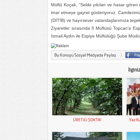
Müftü Koçak, “Selde yıkılan ve hasar gören c
imar etmeye gayret gösteriyoruz. Camilerimizi
(DİTİB) ve hayırsever vatandaşlarımıza teşek
Ziyaretler sırasında İl Müftüsü Topcan’a E
İsmail Aydın ile Espiye Müftülüğü Şube Müdür
Bu Konuyu Sosyal Medyada Paylaş
İlgini
ÜRETiCi ŞOKTA!
Yaz Ku