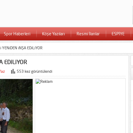
Spor Haberleri
Köşe Yazıları
Resmi İlanlar
ESPİYE
i YENiDEN iNŞA EDiLiYOR
A EDiLiYOR
Yaz
553 kez görüntülendi