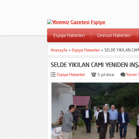
Espiye Haberleri
Giresun Haberleri
Anasayfa
»
Espiye Haberleri
»
SELDE YIKILAN CAM
SELDE YIKILAN CAMi YENiDEN iNŞ
Espiye Haberleri
5 yıl önce
Yorum 