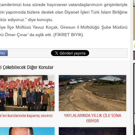
amilerimizi kısa sürede hayırsever vatandaşlarımızın girişimleriyle
n yapımında bizlere destek olan Diyanet İşleri Türk İslam Birliğine
kür ediyoruz.” diye konuştu.
spiye İlçe Müftüsü Yavuz Koçak, Giresun il Müftülüğü Şube Müdürü
ü Ömer Çınar’ da eşlik etti. (FİKRET BIYIK)
zi Çekebilecek Diğer Konular
r’an kurslarında kapanış sevinci
YAYLALARINDA YILLIK ÇİLE SONA
ERİYOR