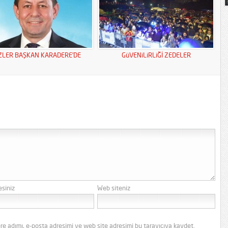
ZLER BAŞKAN KARADERE’DE
GüVENiLiRLiĞİ ZEDELER
esiniz
Web siteniz
re adımı, e-posta adresimi ve web site adresimi bu tarayıcıya kaydet.