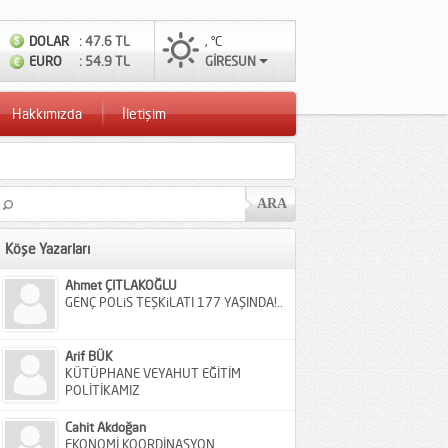
DOLAR
: 47.6 TL
, °C
EURO
: 54.9 TL
GİRESUN
Hakkımızda
İletişim
Köşe Yazarları
Ahmet ÇITLAKOĞLU
GENÇ POLiS TEŞKiLATI 177 YAŞINDA!..
Arif BÜK
KÜTÜPHANE VEYAHUT EĞİTİM
POLİTİKAMIZ
Cahit Akdoğan
EKONOMİ KOORDİNASYON