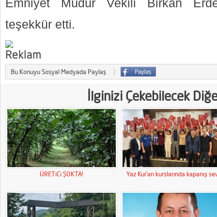
Emniyet Müdür Vekili Birkan Erde
teşekkür etti.
Bu Konuyu Sosyal Medyada Paylaş
İlginizi Çekebilecek Diğ
ÜRETiCi ŞOKTA!
Yaz Kur’an kurslarında kapanış sev