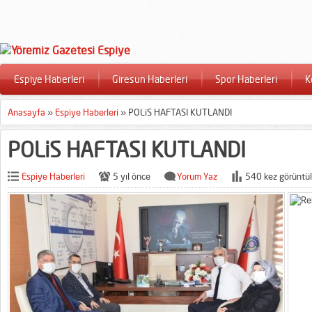
Espiye Haberleri
Giresun Haberleri
Spor Haberleri
K
Anasayfa
»
Espiye Haberleri
»
POLiS HAFTASI KUTLANDI
POLiS HAFTASI KUTLANDI
Espiye Haberleri
5 yıl önce
Yorum Yaz
540 kez görüntül