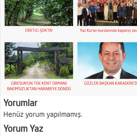
ÜRETiCi ŞOKTA!
Yaz Kur’an kurslarında kapanış sev
GİRESUN’UN TEK KENT ORMANI
GÖZLER BAŞKAN KARADERE’D
BAKIMSIZLIKTAN HARABEYE DÖNDÜ
Yorumlar
Henüz yorum yapılmamış.
Yorum Yaz