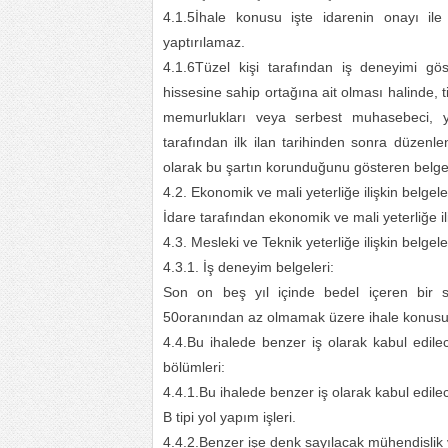
4.1.5İhale konusu işte idarenin onayı ile a
yaptırılamaz.
4.1.6Tüzel kişi tarafından iş deneyimi gös
hissesine sahip ortağına ait olması halinde, t
memurlukları veya serbest muhasebeci, 
tarafından ilk ilan tarihinden sonra düzenle
olarak bu şartın korunduğunu gösteren belge
4.2. Ekonomik ve mali yeterliğe ilişkin belgel
İdare tarafından ekonomik ve mali yeterliğe iliş
4.3. Mesleki ve Teknik yeterliğe ilişkin belgel
4.3.1. İş deneyim belgeleri:
Son on beş yıl içinde bedel içeren bir 
50oranından az olmamak üzere ihale konusu iş
4.4.Bu ihalede benzer iş olarak kabul edile
bölümleri:
4.4.1.Bu ihalede benzer iş olarak kabul edilec
B tipi yol yapım işleri.
4.4.2.Benzer işe denk sayılacak mühendislik 