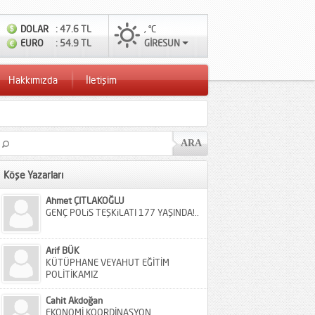
DOLAR
: 47.6 TL
, °C
EURO
: 54.9 TL
GİRESUN
Hakkımızda
İletişim
Köşe Yazarları
Ahmet ÇITLAKOĞLU
GENÇ POLiS TEŞKiLATI 177 YAŞINDA!..
Arif BÜK
KÜTÜPHANE VEYAHUT EĞİTİM
POLİTİKAMIZ
Cahit Akdoğan
EKONOMİ KOORDİNASYON