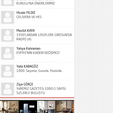
KURULU’NA ÖNERİLERİMİZ
Hicabi YILDIZ
GELİVERA VE HES
Mevlüt KAYA
1930’LARDAN 1950’LERE GİRESUN’DA
RADYO (4)
Yahya Kahraman
ESPİYE’NİN KADERİ DEĞİŞMEZ!
Yeliz KABAGÖZ
1000. Sayımız; Gururla, Hüzünle..
Ziya GÖKÇE
YöREMiZ GAZETESi 1000.Ci SAYISI
SiZLERLE BULUŞTU