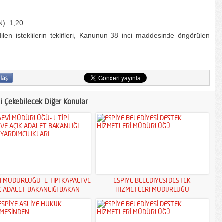
N) :1,20
dilen isteklilerin teklifleri, Kanunun 38 inci maddesinde öngörülen
zi Çekebilecek Diğer Konular
İ MÜDÜRLÜĞÜ- L TİPİ KAPALI VE
ESPİYE BELEDİYESİ DESTEK
K ADALET BAKANLIĞI BAKAN
HİZMETLERİ MÜDÜRLÜĞÜ
YARDIMCILIKLARI