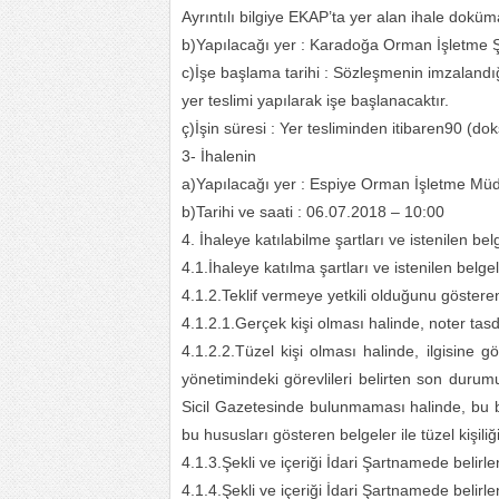
Ayrıntılı bilgiye EKAP’ta yer alan ihale doküm
b)Yapılacağı yer : Karadoğa Orman İşletme Şe
c)İşe başlama tarihi : Sözleşmenin imzalandığ
yer teslimi yapılarak işe başlanacaktır.
ç)İşin süresi : Yer tesliminden itibaren90 (d
3- İhalenin
a)Yapılacağı yer : Espiye Orman İşletme Mü
b)Tarihi ve saati : 06.07.2018 – 10:00
4. İhaleye katılabilme şartları ve istenilen be
4.1.İhaleye katılma şartları ve istenilen belgel
4.1.2.Teklif vermeye yetkili olduğunu göster
4.1.2.1.Gerçek kişi olması halinde, noter tas
4.1.2.2.Tüzel kişi olması halinde, ilgisine gör
yönetimindeki görevlileri belirten son durumu
Sicil Gazetesinde bulunmaması halinde, bu bil
bu hususları gösteren belgeler ile tüzel kişiliği
4.1.3.Şekli ve içeriği İdari Şartnamede belirl
4.1.4.Şekli ve içeriği İdari Şartnamede belirl