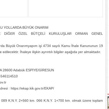
LU YOLLARDA BÜYÜK ONARIM
YE DİĞER ÖZEL BÜTÇELİ KURULUŞLAR ORMAN GENEL
arda Büyük Onarımyapım işi 4734 sayılı Kamu İhale Kanununun 19
dilecektir. İhaleye ilişkin ayrıntılı bilgiler aşağıda yer almaktadır.
 88/A 28600 Adabük ESPİYE/GİRESUN
 4546114510
v.tr
resi : https://ekap.kik.gov.tr/EKAP/
esi 089 K.N.Y. 2+560 km. 066 K.N.Y. 1+700 km. olmak üzere toplam