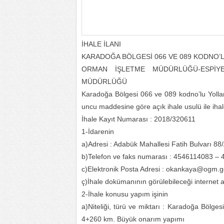
İHALE İLANI
KARADOĞA BÖLGESİ 066 VE 089 KODNO’
ORMAN İŞLETME MÜDÜRLÜĞÜ-ESPİ
MÜDÜRLÜĞÜ
Karadoğa Bölgesi 066 ve 089 kodno’lu Yoll
uncu maddesine göre açık ihale usulü ile ihale e
İhale Kayıt Numarası : 2018/320611
1-İdarenin
a)Adresi : Adabük Mahallesi Fatih Bulvarı
b)Telefon ve faks numarası : 4546114083 –
c)Elektronik Posta Adresi : okankaya@ogm.go
ç)İhale dokümanının görülebileceği internet ad
2-İhale konusu yapım işinin
a)Niteliği, türü ve miktarı : Karadoğa Bölg
4+260 km. Büyük onarım yapımı