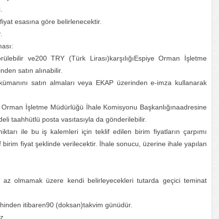
.
iyat esasına göre belirlenecektir.
.
ması:
rülebilir ve200 TRY (Türk Lirası)karşılığıEspiye Orman İşletme
en satın alınabilir.
 dokümanını satın almaları veya EKAP üzerinden e-imza kullanarak
piye Orman İşletme Müdürlüğü İhale Komisyonu Başkanlığınaadresine
deli taahhütlü posta vasıtasıyla da gönderilebilir.
 miktarı ile bu iş kalemleri için teklif edilen birim fiyatların çarpımı
irim fiyat şeklinde verilecektir. İhale sonucu, üzerine ihale yapılan
den az olmamak üzere kendi belirleyecekleri tutarda geçici teminat
 tarihinden itibaren90 (doksan)takvim günüdür.
z.