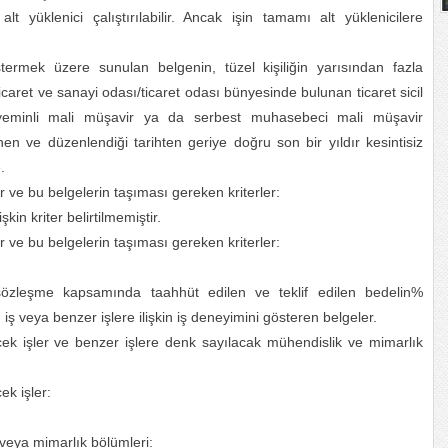
lt yüklenici çalıştırılabilir. Ancak işin tamamı alt yüklenicilere
termek üzere sunulan belgenin, tüzel kişiliğin yarısından fazla
icaret ve sanayi odası/ticaret odası bünyesinde bulunan ticaret sicil
yeminli mali müşavir ya da serbest muhasebeci mali müşavir
nen ve düzenlendiği tarihten geriye doğru son bir yıldır kesintisiz
.
er ve bu belgelerin taşıması gereken kriterler:
kin kriter belirtilmemiştir.
er ve bu belgelerin taşıması gereken kriterler:
sözleşme kapsamında taahhüt edilen ve teklif edilen bedelin%
 veya benzer işlere ilişkin iş deneyimini gösteren belgeler.
cek işler ve benzer işlere denk sayılacak mühendislik ve mimarlık
ek işler:
veya mimarlık bölümleri: