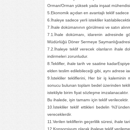
Orman/Orman yüksek yada inşaat mühendisi
5.Ekonomik açıdan en avantajlı teklif sadece f
6.İhaleye sadece yerli istekliler katılabilecektir
7.İhale dokümanının görülmesi ve satın alın
7.1.İhale dokümanı, idarenin adresinde gö
Müdürlüğü Döner Sermeye Saymanlığıadresind
7.2.İhaleye teklif verecek olanların ihale
indirmeleri zorunludur.
8.Teklifler, ihale tarih ve saatine kadarEs
elden teslim edilebileceği gibi, aynı adrese ia
9.İstekliler tekliflerini, Her bir iş kaleminin
sonucu bulunan toplam bedel üzerinden teklif b
istekliyle birim fiyat sözleşme imzalanacaktır.
Bu ihalede, işin tamamı için teklif verilecektir.
10.İstekliler teklif ettikleri bedelin %3’ün
vereceklerdir.
11.Verilen tekliflerin geçerlilik süresi, ihale
12.Konsorsiyum olarak ihaleye teklif verileme