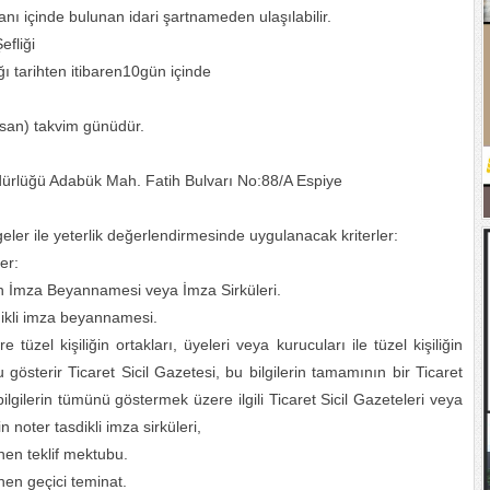
anı içinde bulunan idari şartnameden ulaşılabilir.
fliği
ı tarihten itibaren10gün içinde
oksan) takvim günüdür.
dürlüğü Adabük Mah. Fatih Bulvarı No:88/A Espiye
lgeler ile yeterlik değerlendirmesinde uygulanacak kriterler:
er:
en İmza Beyannamesi veya İmza Sirküleri.
dikli imza beyannamesi.
e tüzel kişiliğin ortakları, üyeleri veya kurucuları ile tüzel kişiliğin
 gösterir Ticaret Sicil Gazetesi, bu bilgilerin tamamının bir Ticaret
gilerin tümünü göstermek üzere ilgili Ticaret Sicil Gazeteleri veya
n noter tasdikli imza sirküleri,
enen teklif mektubu.
enen geçici teminat.