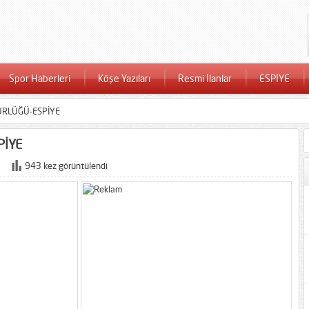
Spor Haberleri
Köşe Yazıları
Resmi İlanlar
ESPİYE
RLÜĞÜ-ESPİYE
PİYE
943 kez görüntülendi