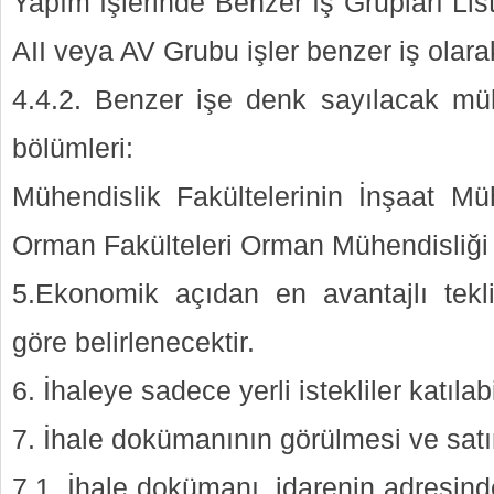
Yapım İşlerinde Benzer İş Grupları Lis
AII veya AV Grubu işler benzer iş olara
4.4.2. Benzer işe denk sayılacak mü
bölümleri:
Mühendislik Fakültelerinin İnşaat M
Orman Fakülteleri Orman Mühendisliğ
5.Ekonomik açıdan en avantajlı tekl
göre belirlenecektir.
6. İhaleye sadece yerli istekliler katılabi
7. İhale dokümanının görülmesi ve satı
7.1. İhale dokümanı, idarenin adresind