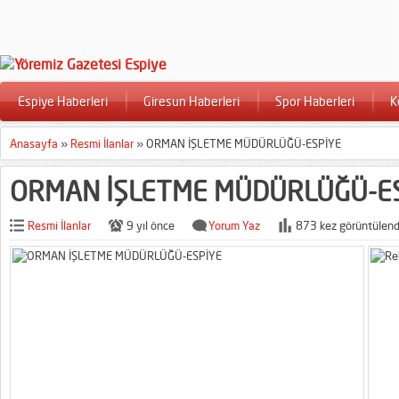
Espiye Haberleri
Giresun Haberleri
Spor Haberleri
K
Anasayfa
»
Resmi İlanlar
»
ORMAN İŞLETME MÜDÜRLÜĞÜ-ESPİYE
ORMAN İŞLETME MÜDÜRLÜĞÜ-E
Resmi İlanlar
9 yıl önce
Yorum Yaz
873 kez görüntülend