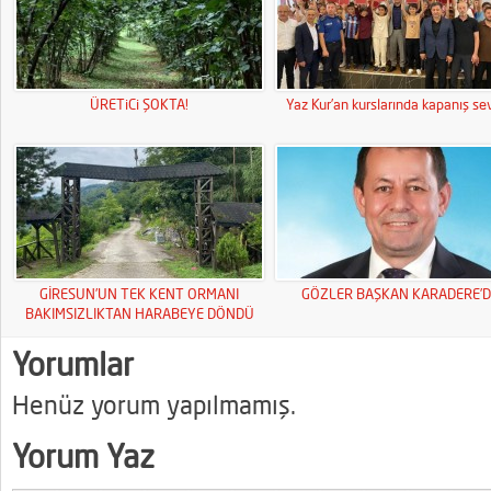
ÜRETiCi ŞOKTA!
Yaz Kur’an kurslarında kapanış sev
GİRESUN’UN TEK KENT ORMANI
GÖZLER BAŞKAN KARADERE’D
BAKIMSIZLIKTAN HARABEYE DÖNDÜ
Yorumlar
Henüz yorum yapılmamış.
Yorum Yaz