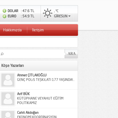
DOLAR
: 47.6 TL
, °C
EURO
: 54.9 TL
GİRESUN
Hakkımızda
İletişim
Köşe Yazarları
Ahmet ÇITLAKOĞLU
GENÇ POLiS TEŞKiLATI 177 YAŞINDA!..
Arif BÜK
KÜTÜPHANE VEYAHUT EĞİTİM
POLİTİKAMIZ
Cahit Akdoğan
EKONOMİ KOORDİNASYON