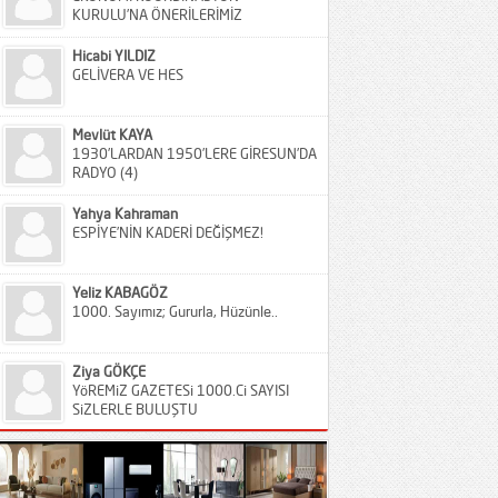
KURULU’NA ÖNERİLERİMİZ
Hicabi YILDIZ
GELİVERA VE HES
Mevlüt KAYA
1930’LARDAN 1950’LERE GİRESUN’DA
RADYO (4)
Yahya Kahraman
ESPİYE’NİN KADERİ DEĞİŞMEZ!
Yeliz KABAGÖZ
1000. Sayımız; Gururla, Hüzünle..
Ziya GÖKÇE
YöREMiZ GAZETESi 1000.Ci SAYISI
SiZLERLE BULUŞTU