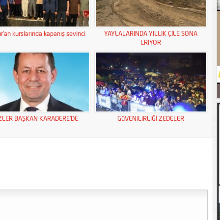
r’an kurslarında kapanış sevinci
YAYLALARINDA YILLIK ÇİLE SONA
ERİYOR
ZLER BAŞKAN KARADERE’DE
GüVENiLiRLiĞİ ZEDELER