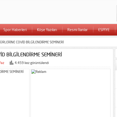
Spor Haberleri
Köşe Yazıları
Resmi İlanlar
ESPİYE
LERİNE COVİD BİLGİLENDİRME SEMİNERİ
D BİLGİLENDİRME SEMİNERİ
Yaz
4.459 kez görüntülendi