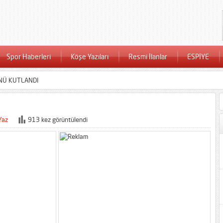
Spor Haberleri
Köşe Yazıları
Resmi İlanlar
ESPİYE
NÜ KUTLANDI
Yaz
913 kez görüntülendi