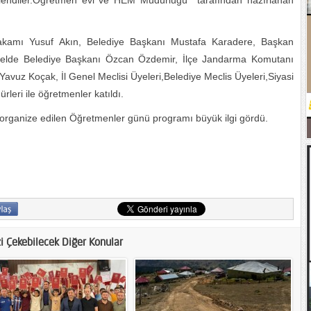
 eğlendiler.Öğretmen evi ve HEM Müdürlüğü tarafından hazırlanan
kamı Yusuf Akın, Belediye Başkanı Mustafa Karadere, Başkan
Belde Belediye Başkanı Özcan Özdemir, İlçe Jandarma Komutanı
vuz Koçak, İl Genel Meclisi Üyeleri,Belediye Meclis Üyeleri,Siyasi
rleri ile öğretmenler katıldı.
n organize edilen Öğretmenler günü programı büyük ilgi gördü.
zi Çekebilecek Diğer Konular