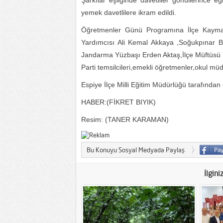
Şarkılar eşliğinde davetliler gönüllerince
yemek davetlilere ikram edildi.
Öğretmenler Günü Programına İlçe Kayma
Yardımcısı Ali Kemal Akkaya ,Soğukpınar 
Jandarma Yüzbaşı Erden Aktaş,İlçe Müftüsü Ya
Parti temsilcileri,emekli öğretmenler,okul müdü
Espiye İlçe Milli Eğitim Müdürlüğü tarafında
HABER:(FİKRET BIYIK)
Resim: (TANER KARAMAN)
Bu Konuyu Sosyal Medyada Paylaş
İlgini