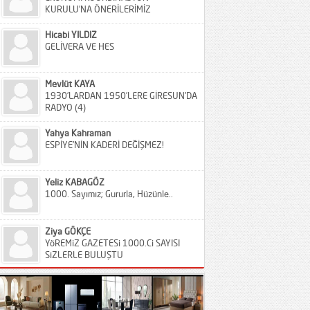
KURULU’NA ÖNERİLERİMİZ
Hicabi YILDIZ
GELİVERA VE HES
Mevlüt KAYA
1930’LARDAN 1950’LERE GİRESUN’DA
RADYO (4)
Yahya Kahraman
ESPİYE’NİN KADERİ DEĞİŞMEZ!
Yeliz KABAGÖZ
1000. Sayımız; Gururla, Hüzünle..
Ziya GÖKÇE
YöREMiZ GAZETESi 1000.Ci SAYISI
SiZLERLE BULUŞTU