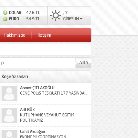
DOLAR
: 47.6 TL
, °C
EURO
: 54.9 TL
GİRESUN
Hakkımızda
İletişim
Köşe Yazarları
Ahmet ÇITLAKOĞLU
GENÇ POLiS TEŞKiLATI 177 YAŞINDA!..
Arif BÜK
KÜTÜPHANE VEYAHUT EĞİTİM
POLİTİKAMIZ
Cahit Akdoğan
EKONOMİ KOORDİNASYON