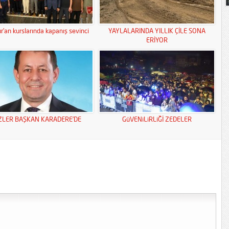
r’an kurslarında kapanış sevinci
YAYLALARINDA YILLIK ÇİLE SONA
ERİYOR
ZLER BAŞKAN KARADERE’DE
GüVENiLiRLiĞİ ZEDELER