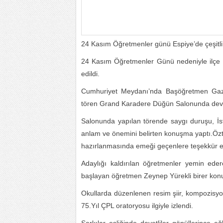
24 Kasım Öğretmenler günü Espiye’de çeşitli e
24 Kasım Öğretmenler Günü nedeniyle ilçe 
edildi.
Cumhuriyet Meydanı’nda Başöğretmen Gazi
tören Grand Karadere Düğün Salonunda deva
Salonunda yapılan törende saygı duruşu, İst
anlam ve önemini belirten konuşma yaptı.Özt
hazırlanmasında emeği geçenlere teşekkür et
Adaylığı kaldırılan öğretmenler yemin ede
başlayan öğretmen Zeynep Yürekli birer konu
Okullarda düzenlenen resim şiir, kompozisyon
75.Yıl ÇPL oratoryosu ilgiyle izlendi.