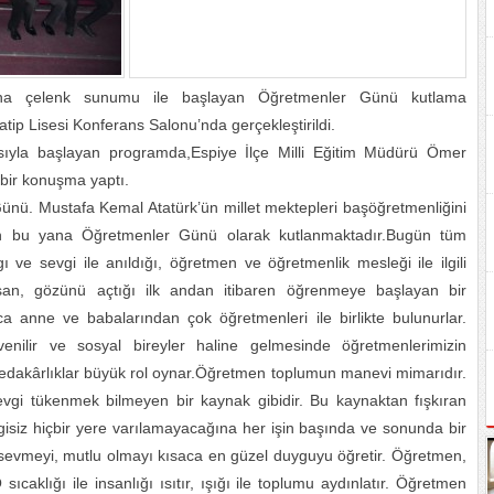
ına çelenk sunumu ile başlayan Öğretmenler Günü kutlama
p Lisesi Konferans Salonu’nda gerçekleştirildi.
sıyla başlayan programda,Espiye İlçe Milli Eğitim Müdürü Ömer
bir konuşma yaptı.
nü. Mustafa Kemal Atatürk’ün millet mektepleri başöğretmenliğini
an bu yana Öğretmenler Günü olarak kutlanmaktadır.Bugün tüm
ı ve sevgi ile anıldığı, öğretmen ve öğretmenlik mesleği ile ilgili
nsan, gözünü açtığı ilk andan itibaren öğrenmeye başlayan bir
nca anne ve babalarından çok öğretmenleri ile birlikte bulunurlar.
güvenilir ve sosyal bireyler haline gelmesinde öğretmenlerimizin
fedakârlıklar büyük rol oynar.Öğretmen toplumun manevi mimarıdır.
evgi tükenmek bilmeyen bir kaynak gibidir. Bu kaynaktan fışkıran
gisiz hiçbir yere varılamayacağına her işin başında ve sonunda bir
, sevmeyi, mutlu olmayı kısaca en güzel duyguyu öğretir. Öğretmen,
ıcaklığı ile insanlığı ısıtır, ışığı ile toplumu aydınlatır. Öğretmen