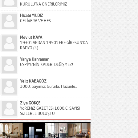
KURULU’NA ÖNERİLERİMİZ
Hicabi YILDIZ
GELİVERA VE HES
Mevlüt KAYA
1930’LARDAN 1950’LERE GİRESUN’DA
RADYO (4)
Yahya Kahraman
ESPİYE’NİN KADERİ DEĞİŞMEZ!
Yeliz KABAGÖZ
1000. Sayımız; Gururla, Hüzünle..
Ziya GÖKÇE
YöREMiZ GAZETESi 1000.Ci SAYISI
SiZLERLE BULUŞTU