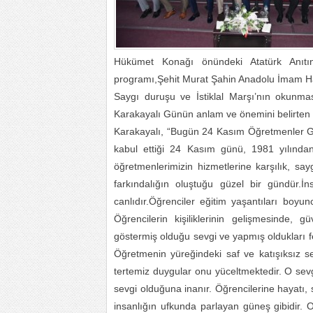
Hükümet Konağı önündeki Atatürk Anıt
programı,Şehit Murat Şahin Anadolu İmam Hati
Saygı duruşu ve İstiklal Marşı’nın okunma
Karakayalı Günün anlam ve önemini belirten 
Karakayalı, “Bugün 24 Kasım Öğretmenler Gü
kabul ettiği 24 Kasım günü, 1981 yılınd
öğretmenlerimizin hizmetlerine karşılık, sayg
farkındalığın oluştuğu güzel bir gündür.İ
canlıdır.Öğrenciler eğitim yaşantıları boyu
Öğrencilerin kişiliklerinin gelişmesinde, 
göstermiş olduğu sevgi ve yapmış oldukları 
Öğretmenin yüreğindeki saf ve katışıksız s
tertemiz duygular onu yüceltmektedir. O sev
sevgi olduğuna inanır. Öğrencilerine hayatı
insanlığın ufkunda parlayan güneş gibidir. O s