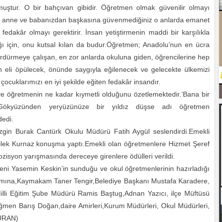
muştur. O bir bahçıvan gibidir. Öğretmen olmak güvenilir olmayı
a, anne ve babanızdan başkasına güvenmediğiniz o anlarda emanet
fedakâr olmayı gerektirir. İnsan yetiştirmenin maddi bir karşılıkla
ğı için, onu kutsal kılan da budur.Öğretmen; Anadolu’nun en ücra
sürdürmeye çalışan, en zor anlarda okuluna giden, öğrencilerine hep
 eli öpülecek, önünde saygıyla eğilenecek ve gelecekte ülkemizi
çocuklarımızı en iyi şekilde eğiten fedakâr insandır.
 ve öğretmenin ne kadar kıymetli olduğunu özetlemektedir.‘Bana bir
m’Gökyüzünden yeryüzünüze bir yıldız düşse adı öğretmen
dedi.
Sezgin Burak Cantürk Okulu Müdürü Fatih Aygül seslendirdi.Emekli
ilek Kurnaz konuşma yaptı.Emekli olan öğretmenlere Hizmet Şeref
ozisyon yarışmasında dereceye girenlere ödülleri verildi.
ni Yasemin Keskin’in sunduğu ve okul öğretmenlerinin hazırladığı
ına,Kaymakam Taner Tengir,Belediye Başkanı Mustafa Karadere,
Milli Eğitim Şube Müdürü Ramis Baştug,Adnan Yazıcı, ilçe Müftüsü
en Barış Doğan,daire Amirleri,Kurum Müdürleri, Okul Müdürleri,
TURAN)