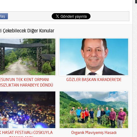
zi Çekebilecek Diğer Konular
ESUN’UN TEK KENT ORMANI
GÖZLER BAŞKAN KARADERE’DE
MSIZLIKTAN HARABEYE DÖNDÜ
K HASAT FESTiVALi COSKUYLA
Organik Maviyemiş Hasadı