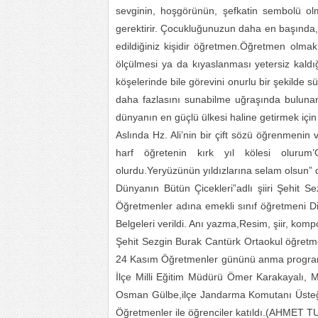
sevginin, hoşgörünün, şefkatin sembolü ol
gerektirir. Çocukluğunuzun daha en başınd
edildiğiniz kişidir öğretmen.Öğretmen olmak 
ölçülmesi ya da kıyaslanması yetersiz kaldı
köşelerinde bile görevini onurlu bir şekilde 
daha fazlasını sunabilme uğraşında bulunan
dünyanın en güçlü ülkesi haline getirmek için 
Aslında Hz. Ali’nin bir çift sözü öğrenmenin
harf öğretenin kırk yıl kölesi oluru
olurdu.Yeryüzünün yıldızlarına selam olsun” 
Dünyanın Bütün Çicekleri”adlı şiiri Şehit 
Öğretmenler adına emekli sınıf öğretmeni D
Belgeleri verildi. Anı yazma,Resim, şiir, komp
Şehit Sezgin Burak Cantürk Ortaokul öğretme
24 Kasım Öğretmenler gününü anma program
İlçe Milli Eğitim Müdürü Ömer Karakayalı, 
Osman Gülbe,ilçe Jandarma Komutanı Üsteğm
Öğretmenler ile öğrenciler katıldı.(AHMET 