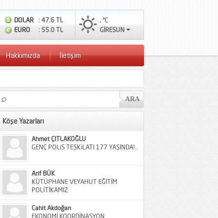
DOLAR
: 47.6 TL
, °C
EURO
: 55.0 TL
GİRESUN
Hakkımızda
İletişim
Köşe Yazarları
Ahmet ÇITLAKOĞLU
GENÇ POLiS TEŞKiLATI 177 YAŞINDA!..
Arif BÜK
KÜTÜPHANE VEYAHUT EĞİTİM
POLİTİKAMIZ
Cahit Akdoğan
EKONOMİ KOORDİNASYON