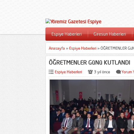
Espiye Haberleri
Giresun Haberleri
Anasayfa
»
Espiye Haberleri
»
ÖĞRETMENLER GüN
ÖĞRETMENLER GüNü KUTLANDI
Espiye Haberleri
3 yıl önce
Yorum 