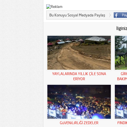
Bu Konuyu Sosyal Medyada Paylaş
İlgini
YAYLALARINDA YILLIK ÇİLE SONA
GİR
ERİYOR
BAKI
GüVENiLiRLiĞİ ZEDELER
FINDI