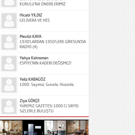
KURULU’NA ÖNERİLERİMİZ
Hicabi YILDIZ
GELİVERA VE HES
Mevlüt KAYA
1930’LARDAN 1950’LERE GİRESUN’DA
RADYO (4)
Yahya Kahraman
ESPİYE’NİN KADERİ DEĞİŞMEZ!
Yeliz KABAGÖZ
1000. Sayımız; Gururla, Hüzünle..
Ziya GÖKÇE
YöREMiZ GAZETESi 1000.Ci SAYISI
SiZLERLE BULUŞTU