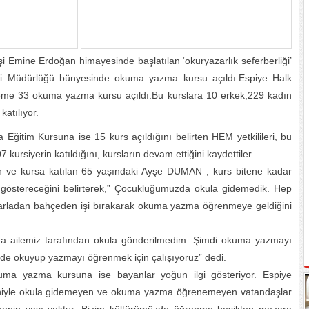
Emine Erdoğan himayesinde başlatılan ‘okuryazarlık seferberliği’
ezi Müdürlüğü bünyesinde okuma yazma kursu açıldı.Espiye Halk
eme 33 okuma yazma kursu açıldı.Bu kurslara 10 erkek,229 kadın
atılıyor.
itim Kursuna ise 15 kurs açıldığını belirten HEM yetkilileri, bu
ursiyerin katıldığını, kursların devam ettiğini kaydettiler.
n ve kursa katılan 65 yaşındaki Ayşe DUMAN , kurs bitene kadar
i göstereceğini belirterek,” Çocukluğumuzda okula gidemedik. Hep
tarladan bahçeden işi bırakarak okuma yazma öğrenmeye geldiğini
nda ailemiz tarafından okula gönderilmedim. Şimdi okuma yazmayı
de okuyup yazmayı öğrenmek için çalışıyoruz” dedi.
uma yazma kursuna ise bayanlar yoğun ilgi gösteriyor. Espiye
eniyle okula gidemeyen ve okuma yazma öğrenemeyen vatandaşlar