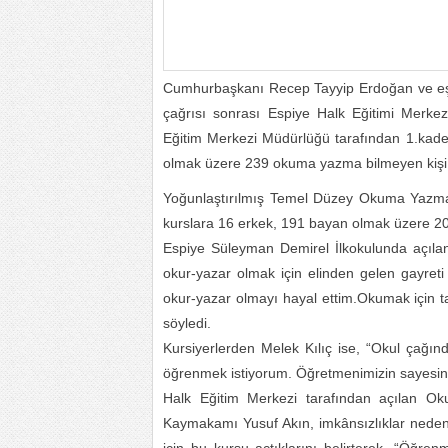
Cumhurbaşkanı Recep Tayyip Erdoğan ve eşi 
çağrısı sonrası Espiye Halk Eğitimi Merk
Eğitim Merkezi Müdürlüğü tarafından 1.kad
olmak üzere 239 okuma yazma bilmeyen kişi k
Yoğunlaştırılmış Temel Düzey Okuma Yazma Eğ
kurslara 16 erkek, 191 bayan olmak üzere 207 k
Espiye Süleyman Demirel İlkokulunda açıla
okur-yazar olmak için elinden gelen gayret
okur-yazar olmayı hayal ettim.Okumak için 
söyledi.
Kursiyerlerden Melek Kılıç ise, “Okul çağı
öğrenmek istiyorum. Öğretmenimizin sayesin
Halk Eğitim Merkezi tarafından açılan Ok
Kaymakamı Yusuf Akın, imkânsızlıklar ned