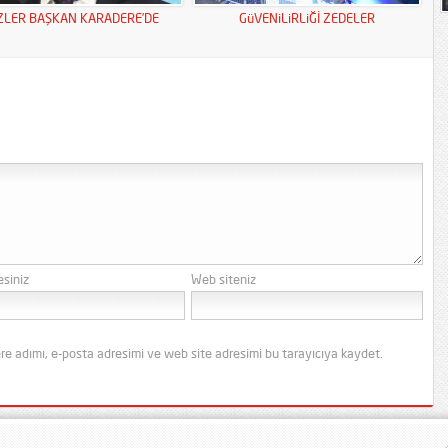
ZLER BAŞKAN KARADERE’DE
GüVENiLiRLiĞİ ZEDELER
esiniz
Web siteniz
re adımı, e-posta adresimi ve web site adresimi bu tarayıcıya kaydet.