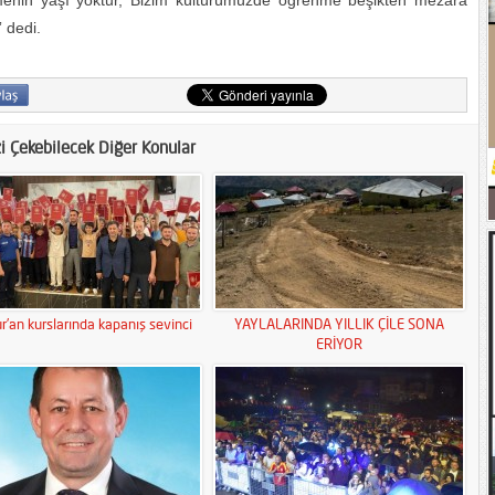
enmenin yaşı yoktur, Bizim kültürümüzde öğrenme beşikten mezara
” dedi.
zi Çekebilecek Diğer Konular
r’an kurslarında kapanış sevinci
YAYLALARINDA YILLIK ÇİLE SONA
ERİYOR