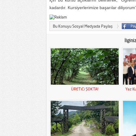
için bu kursu açtıklarını belirterek, “Öğr
kadardır. Kursiyerlerimize başarılar diliyorum
Bu Konuyu Sosyal Medyada Paylaş
İlgini
ÜRETiCi ŞOKTA!
Yaz Ku