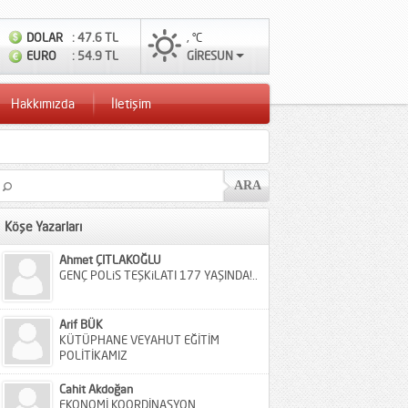
DOLAR
: 47.6 TL
, °C
EURO
: 54.9 TL
GİRESUN
Hakkımızda
İletişim
Köşe Yazarları
Ahmet ÇITLAKOĞLU
GENÇ POLiS TEŞKiLATI 177 YAŞINDA!..
Arif BÜK
KÜTÜPHANE VEYAHUT EĞİTİM
POLİTİKAMIZ
Cahit Akdoğan
EKONOMİ KOORDİNASYON