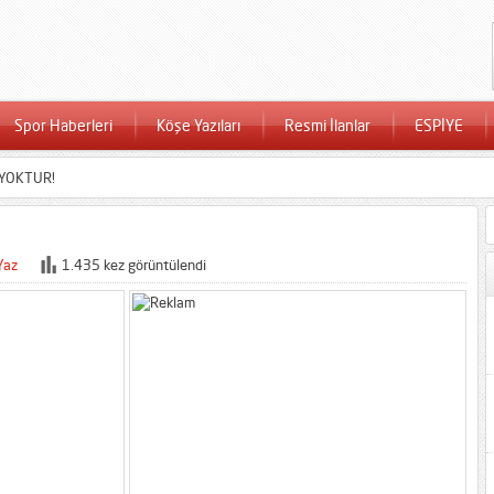
Spor Haberleri
Köşe Yazıları
Resmi İlanlar
ESPİYE
 YOKTUR!
Yaz
1.435 kez görüntülendi